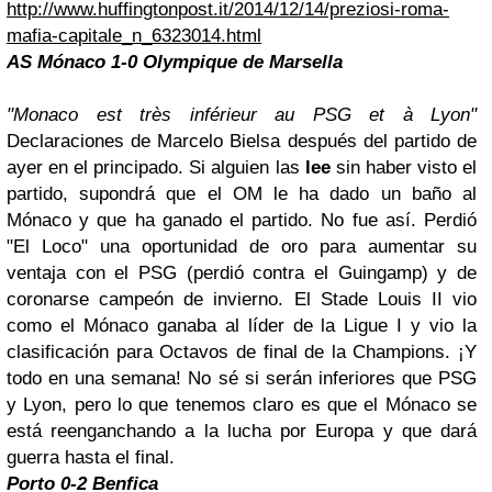
http://www.huffingtonpost.it/2014/12/14/preziosi-roma-
mafia-capitale_n_6323014.html
AS Mónaco 1-0 Olympique de Marsella
"Monaco est très inférieur au PSG et à Lyon"
Declaraciones de Marcelo Bielsa después del partido de
ayer en el principado. Si alguien las
lee
sin haber visto el
partido, supondrá que el OM le ha dado un baño al
Mónaco y que ha ganado el partido. No fue así. Perdió
"El Loco" una oportunidad de oro para aumentar su
ventaja con el PSG (perdió contra el Guingamp) y de
coronarse campeón de invierno. El Stade Louis II vio
como el Mónaco ganaba al líder de la Ligue I y vio la
clasificación para Octavos de final de la Champions. ¡Y
todo en una semana! No sé si serán inferiores que PSG
y Lyon, pero lo que tenemos claro es que el Mónaco se
está reenganchando a la lucha por Europa y que dará
guerra hasta el final.
Porto
0-2 Benfica