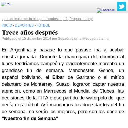
¿Los artículos de tu blog publicados aquí? ¡Propón tu blog!
INICIO
›
DEPORTES
›
FÚTBOL
Trece años después
Publicado el 15 diciembre 2014 por
Squadraeterna
@squadraeterna
En Argentina y pasase lo que pasase iba a acabar
nuestra jornada. Durante la madrugada del domingo al
lunes tendríamos campeón y evidentemente marcaba un
grandioso fin de semana. Manchester, Genoa, un
español boliviano, el
Eibar
de Garitano o el mitíco
delantero de Monterrey, Suazo, lograron captar nuestra
atención, como en Marruecos el Mundial de Clubes, las
decisiones de la FIFA o ese partido de waterpolo del que
decían era fútbol. Así mandamos los doce dardos del fin
de semana, no serán los mejores, pero son los doce de
"Nuestro fin de Semana"