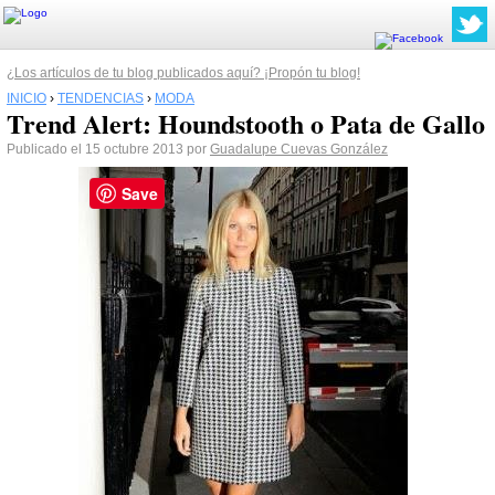
¿Los artículos de tu blog publicados aquí? ¡Propón tu blog!
INICIO
›
TENDENCIAS
›
MODA
Trend Alert: Houndstooth o Pata de Gallo
Publicado el 15 octubre 2013 por
Guadalupe Cuevas González
Save