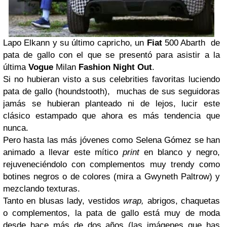
Lapo Elkann y su último capricho, un
Fiat
500 Abarth de
pata de gallo con el que se presentó para asistir a la
última
Vogue
Milan
Fashion Night Out
.
Si no hubieran visto a sus celebrities favoritas luciendo
pata de gallo (houndstooth), muchas de sus seguidoras
jamás se hubieran planteado ni de lejos, lucir este
clásico estampado que ahora es más tendencia que
nunca.
Pero hasta las más jóvenes como Selena Gómez se han
animado a llevar este mítico
print
en blanco y negro,
rejuveneciéndolo con complementos muy trendy como
botines negros o de colores (mira a Gwyneth Paltrow) y
mezclando texturas.
Tanto en blusas lady, vestidos
wrap,
abrigos, chaquetas
o complementos, la pata de gallo está muy de moda
desde hace más de dos años (las imágenes que has