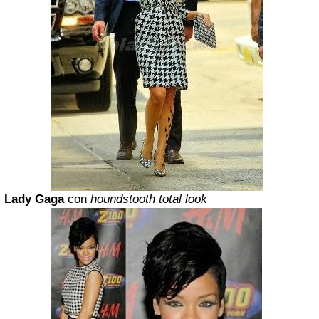
Lady
Gaga
con
houndstooth total look