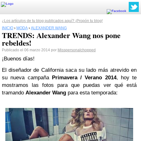
¿Los artículos de tu blog publicados aquí? ¡Propón tu blog!
INICIO
›
MODA
›
ALEXANDER WANG
TRENDS: Alexander Wang nos pone
rebeldes!
Publicado el 06 marzo 2014 por
Misspersonalchopped
¡Buenos días!
El diseñador de California saca su lado más atrevido en
su nueva campaña
Primavera
/ Verano 2014
, hoy te
mostramos las fotos para que puedas ver qué está
tramando
Alexander Wang
para esta temporada: