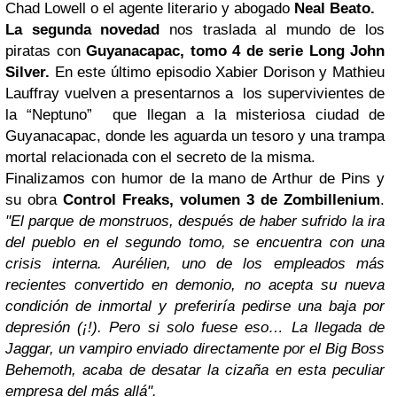
Chad Lowell o el agente literario y abogado
Neal Beato.
La segunda novedad
nos traslada a
l mundo de los
piratas con
Guyanacapac, tomo 4 de serie Long John
Silver.
En este último episodio
Xabier Dorison y Mathieu
Lauffray vuelven a presentarnos a los supervivientes de
la “Neptuno” que llegan a la misteriosa ciudad de
Guyanacapac, donde les aguarda un tesoro y una trampa
mortal relacionada con el secreto de la misma.
Finalizamos con humor de la mano de Arthur de Pins y
su obra
Control Freaks, volumen 3 de Zombillenium
.
"El parque de monstruos, después de haber sufrido la ira
del pueblo en el segundo tomo, se encuentra con una
crisis interna. Aurélien, uno de los empleados más
recientes convertido en demonio, no acepta su nueva
condición de inmortal y preferiría pedirse una baja por
depresión (¡!). Pero si solo fuese eso… La llegada de
Jaggar, un vampiro enviado directamente por el Big Boss
Behemoth, acaba de desatar la cizaña en esta peculiar
empresa del más allá".