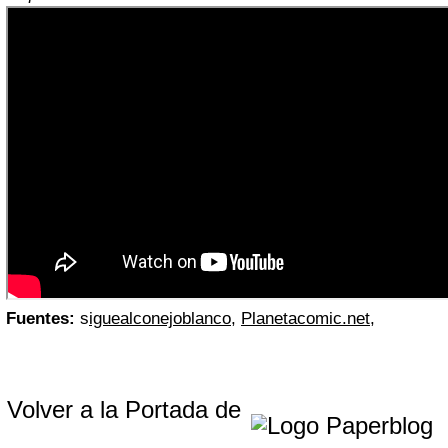
Fuentes:
s
iguealconejoblanco
,
Planetacomic.net
,
Volver a la Portada de