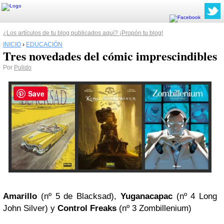
¿Los artículos de tu blog publicados aquí? ¡Propón tu blog!
INICIO
›
EDUCACIÓN
Tres novedades del cómic imprescindibles
Por
Pulido
Save
Amarillo
(nº 5 de Blacksad),
Yuganacapac
(nº 4 Long
John Silver) y
Control Freaks
(nº 3 Zombillenium)