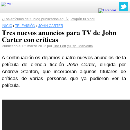
¿Los artículos de tu blog publicados aquí? ¡Propón tu blog!
INICIO
›
TELEVISIÓN
›
JOHN CARTER
Tres nuevos anuncios para TV de John
Carter con críticas
Publicado el 05 marzo 2012 por
The Leff
@Esp_Marvelita
A continuación os dejamos cuatro nuevos anuncios de la
película de ciencia ficción
John Carter
, dirigida por
Andrew Stanton, que incorporan algunos titulares de
críticas de varias personas que ya pudieron ver la
película.