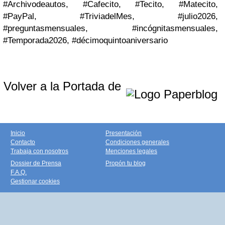
#Archivodeautos, #Cafecito,
#Tecito, #Matecito
,
#PayPal
, #TriviadelMes, #julio2026,
#preguntasmensuales, #incógnitasmensuales,
#Temporada2026, #décimoquintoaniversario
Volver a la Portada de
Inicio
Presentación
Contacto
Condiciones generales
Trabaja con nosotros
Menciones legales
Dossier de Prensa
Propón tu blog
F.A.Q.
Gestionar cookies