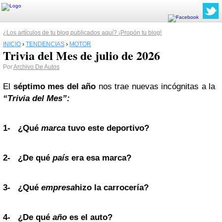
¿Los artículos de tu blog publicados aquí? ¡Propón tu blog!
INICIO
›
TENDENCIAS
›
MOTOR
Trivia del Mes de julio de 2026
Por
Archivo De Autos
El
séptimo mes del año
nos trae nuevas incógnitas a la
“Trivia del Mes”:
1-
¿Qué
marca
tuvo este deportivo?
2-
¿De qué
país
era esa marca?
3-
¿Qué
empresa
hizo la carrocería?
4-
¿De qué
año
es el auto?