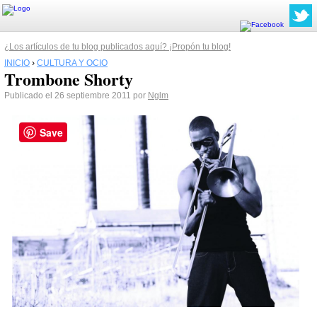
¿Los artículos de tu blog publicados aquí? ¡Propón tu blog!
INICIO
›
CULTURA Y OCIO
Trombone Shorty
Publicado el 26 septiembre 2011 por
Nglm
Save