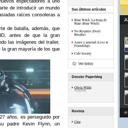
 nuevos espectadores a uno
arte de introducir un mundo
Sus últimos artículos
siadas raíces consoleras a
Blair Witch: La bruja de
J
Blair (Blair Witch)
te de batalla, además, que
No Respires (Don't
Breathe)
3D, antes de que la gran
ndo las imágenes del trailer,
Amor y amistad (Love &
Friendship)
e la gran mayoría de los que
Cafe Society
Ver todos
Dossier Paperblog
Olivia Wilde
Actores
Revista
27 años, es perseguido por
Cine
 su padre Kevin Flynn, un