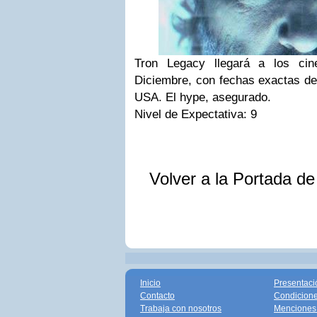
Tron Legacy llegará a los ci
Diciembre, con fechas exactas del
USA. El
hype
, asegurado.
Nivel de Expectativa:
9
Volver a la Portada d
Inicio
Presentaci
Contacto
Condicione
Trabaja con nosotros
Menciones 