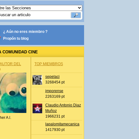
¿ Aún no eres miembro ?
Propón tu blog
A COMUNIDAD CINE
 AUTOR DEL
TOP MIEMBROS
A
sepelaci
3268454 pt
jmporense
2263169 pt
Claudio Antonio Diaz
Muñoz
1966231 pt
her A.l.
lapalomitamecanica
1417930 pt