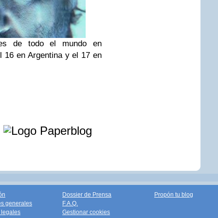
nes de todo el mundo en
 16 en Argentina y el 17 en
e
ón
Dossier de Prensa
Propón tu blog
s generales
F.A.Q.
legales
Gestionar cookies