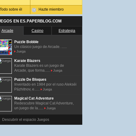
Todo sobre él
Hazte miembro
UEGOS EN ES.PAPERBLOG.COM
Arcade
Casino
Estrategia
Puzzle Bobble
Un clásico juego de Arcade. ......
Juega
Karate Blazers
Karate Blazers es un juego de
Arcade, que forma......
Juega
Puzzle De Bloques
Inventado en 1984 por el ruso Alekséi
Pázhitnov, e......
Juega
Magical Cat Adventure
Redescubre Magical Cat Adventure,
un juego de la......
Juega
Descubrir el espacio Juegos