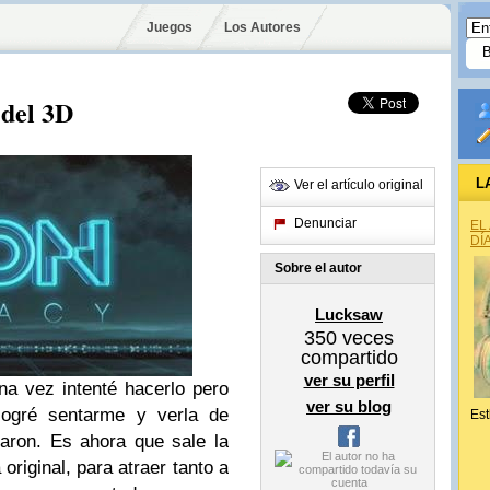
Juegos
Los Autores
 del 3D
L
Ver el artículo original
Denunciar
EL
DÍ
Sobre el autor
Lucksaw
350
veces
compartido
ver su perfil
na vez intenté hacerlo pero
ver su blog
logré sentarme y verla de
Est
aron. Es ahora que sale la
original, para atraer tanto a