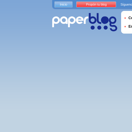
Inicio
Propón tu blog
Sígueno
Cu
E