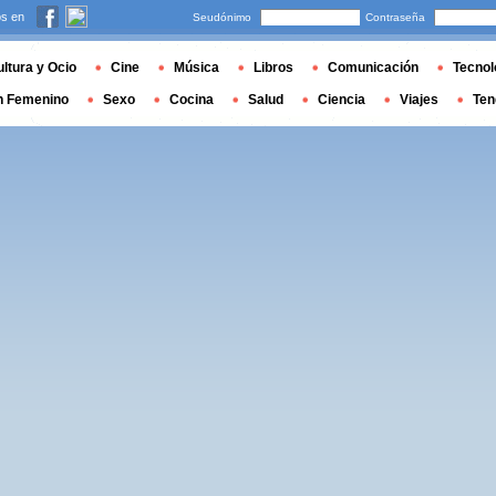
s en
Seudónimo
Contraseña
ltura y Ocio
Cine
Música
Libros
Comunicación
Tecnol
n Femenino
Sexo
Cocina
Salud
Ciencia
Viajes
Ten