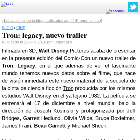
¿Los artículos de tu blog publicados aquí? ¡Propón tu blog!
INICIO
›
CINE
Tron: legacy, nuevo trailer
Publicado el 22 julio 2010 por
Jorgebazo
Filmada en 3D,
Walt Disney
Pictures acaba de presentar
en la presente edición del Comic-Con un nuevo trailer de
Tron: Legacy
, en el que además de ver el fascinante
mundo tenemos nuevos datos sobre el filme, que hace
de visión inmediata este nuevo material de la secuela de
la cinta de ciencia ficción
Tron
producida por los mismos
estudios Walt Disney en el ya lejano 1982. La película se
estrenará el 17 de diciembre a nivel mundial bajo la
dirección de
Joseph Kosinski
y protagonizada por Jeff
Bridges, Garrett Hedlund, Olivia Wilde, Bruce Boxleitner,
James Frain,
Beau Garrett
y Michael Sheen: