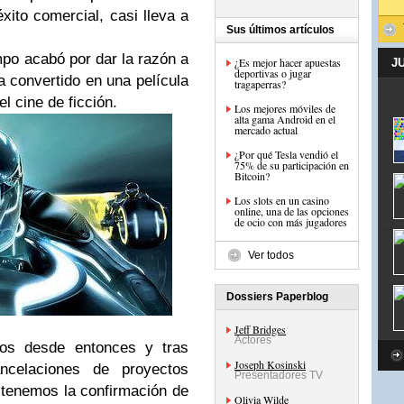
xito comercial, casi lleva a
Sus últimos artículos
po acabó por dar la razón a
¿Es mejor hacer apuestas
J
deportivas o jugar
 convertido en una película
tragaperras?
el cine de ficción.
Los mejores móviles de
alta gama Android en el
mercado actual
¿Por qué Tesla vendió el
75% de su participación en
Bitcoin?
Los slots en un casino
online, una de las opciones
de ocio con más jugadores
Ver todos
Dossiers Paperblog
Jeff Bridges
Actores
años desde entonces y tras
Joseph Kosinski
celaciones de proyectos
Presentadores TV
 tenemos la confirmación de
Olivia Wilde