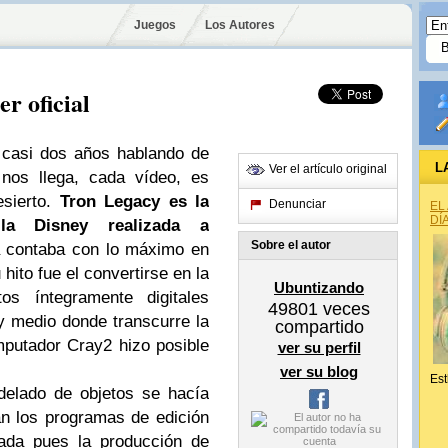
Juegos
Los Autores
r oficial
 casi dos años hablando de
L
Ver el artículo original
 nos llega, cada vídeo, es
sierto.
Tron Legacy es la
Denunciar
EL
DÍ
ula Disney realizada a
Sobre el autor
 contaba con lo máximo en
hito fue el convertirse en la
Ubuntizando
os íntegramente digitales
49801
veces
y medio donde transcurre la
compartido
mputador Cray2 hizo posible
ver su perfil
ver su blog
Est
delado de objetos se hacía
an los programas de edición
cada pues la producción de