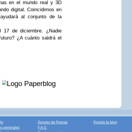
nas en el mundo real y 3D
ndo digital. Coincidimos en
ayudará al conjunto de la
l 17 de diciembre. ¿Nadie
futuro? ¿A cuánto saldrá el
e
ón
Dossier de Prensa
Propón tu blog
s generales
F.A.Q.