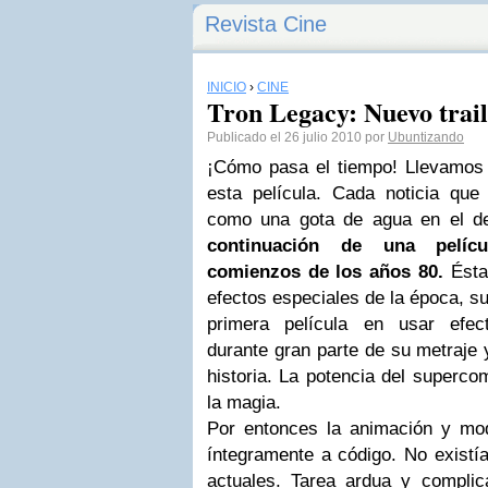
Revista Cine
INICIO
›
CINE
Tron Legacy: Nuevo traile
Publicado el 26 julio 2010 por
Ubuntizando
¡Cómo pasa el tiempo! Llevamos
esta película. Cada noticia que
como una gota de agua en el de
continuación de una pelíc
comienzos de los años 80.
Ésta
efectos especiales de la época, su 
primera película en usar efect
durante gran parte de su metraje 
historia. La potencia del superco
la magia.
Por entonces la animación y mo
íntegramente a código. No existí
actuales. Tarea ardua y compli