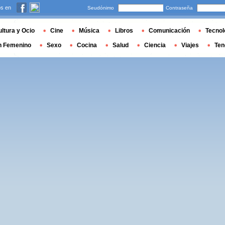
s en
Seudónimo
Contraseña
ltura y Ocio
Cine
Música
Libros
Comunicación
Tecnol
n Femenino
Sexo
Cocina
Salud
Ciencia
Viajes
Ten