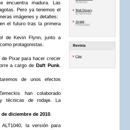
 encuentra madura. Las
Actores
tagotas. Pero ya tenemos el
Walt Disney
Empresas
primeras imágenes y detalles:
Avatar
en el futuro tras la primera
Películas
el de Kevin Flynn, junto a
como protagonistas.
Revista
Cine
 de Pixar para hacer crecer
corre a cargo de
Daft Punk
.
utaremos de unos efectos
emeckis han colaborado
 y técnicas de rodaje. La
 de diciembre de 2010
.
 ALT1040, la versión para