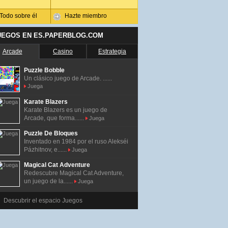
Todo sobre él
Hazte miembro
UEGOS EN ES.PAPERBLOG.COM
Arcade
Casino
Estrategia
Puzzle Bobble
Un clásico juego de Arcade. ......
Juega
Karate Blazers
Karate Blazers es un juego de
Arcade, que forma......
Juega
Puzzle De Bloques
Inventado en 1984 por el ruso Alekséi
Pázhitnov, e......
Juega
Magical Cat Adventure
Redescubre Magical Cat Adventure,
un juego de la......
Juega
Descubrir el espacio Juegos