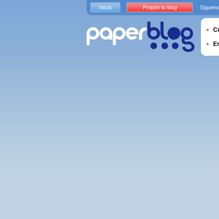
Inicio
Propón tu blog
Sígueno
Cu
E