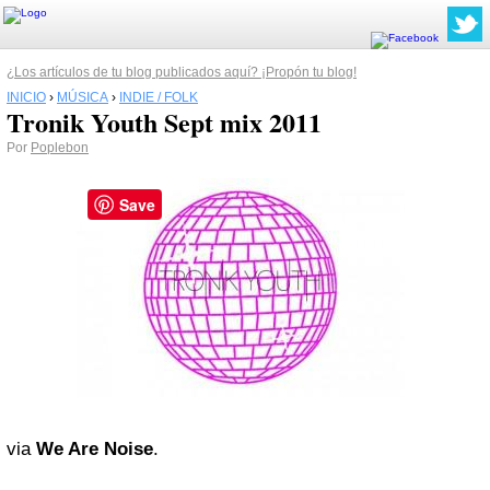
¿Los artículos de tu blog publicados aquí? ¡Propón tu blog!
INICIO
›
MÚSICA
›
INDIE / FOLK
Tronik Youth Sept mix 2011
Por
Poplebon
Save
via
We Are Noise
.