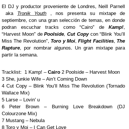
El DJ y productor proveniente de Londres, Neill Parnell
aka
Tronik Youth
, nos presenta su mixtape de
septiembre, con una gran selección de temas, en donde
podran escuchar tracks como “Cairo” de
Kamp!
,
“Harvest Moon” de
Poolside
,
Cut Copy
con “Blink You’ll
Miss The Revolution”,
Toro y Moi
,
Flight Facilities
,
The
Rapture
, por nombrar algunos. Un gran mixtape para
partir la semana.
Tracklist: 1 Kamp! –
Cairo
2 Poolside – Harvest Moon
3 She, junkie Wife – Ain’t Coming Down
4 Cut Copy – Blink You’ll Miss The Revolution (Tornado
Wallace Mix)
5 Larse – Lovin’ u
6 Peter Brown – Burning Love Breakdown (DJ
Colourzone Mix)
7 Mustang – Nebula
8 Toro y Moi – I Can Get Love