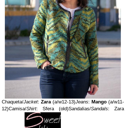
Chaqueta/
Jacket
:
Zara
(a/w12-13)
Jeans
:
Mango
(a/w11-
12)Camisa/
Shirt
: Sfera (old)Sandalias/
Sandals
: Zara