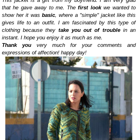
This jacket
is a gift from
my boyfriend
.
I
am very
glad
that he
gave away
to me
.
The
first
look
we
wanted to
show
her
it
was
basic
,
where a
"simple
" jacket
like this
gives life
to an
outfit
.
I am fascinated by
this type of
clothing
because they
take you out
of trouble
in an
instant
.
I hope
you enjoy it
as much as me
.
Thank you
very much
for your comments and
expressions of affection
!
happy day!