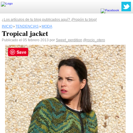
¿Los artículos de tu blog publicados aquí? ¡Propón tu blog!
INICIO
›
TENDENCIAS
›
MODA
Tropical jacket
Publicado el 05 febrero 2013 por
Sweet_perdition
@rocio_otero
Save