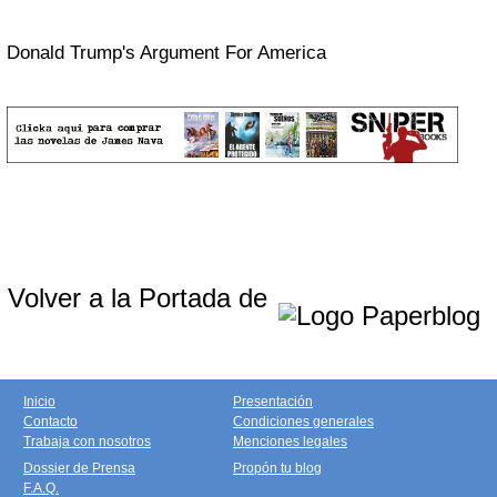
Donald Trump's Argument For America
Volver a la Portada de
Inicio
Presentación
Contacto
Condiciones generales
Trabaja con nosotros
Menciones legales
Dossier de Prensa
Propón tu blog
F.A.Q.