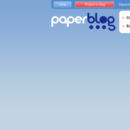
Inicio
Propón tu blog
Sígueno
Cu
E