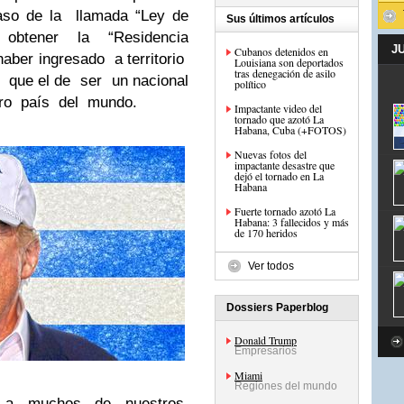
aso de la llamada “Ley de
Sus últimos artículos
e obtener la “Residencia
J
Cubanos detenidos en
aber ingresado a territorio
Louisiana son deportados
tras denegación de asilo
o que el de ser un nacional
político
tro país del mundo.
Impactante video del
tornado que azotó La
Habana, Cuba (+FOTOS)
Nuevas fotos del
impactante desastre que
dejó el tornado en La
Habana
Fuerte tornado azotó La
Habana: 3 fallecidos y más
de 170 heridos
Ver todos
Dossiers Paperblog
Donald Trump
Empresarios
Miami
Regiones del mundo
er a muchos de nuestros