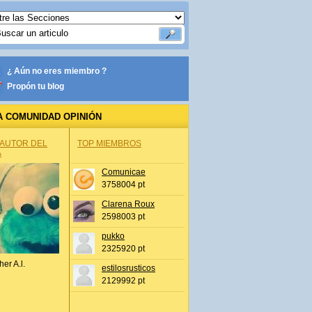
¿ Aún no eres miembro ?
Propón tu blog
A COMUNIDAD OPINIÓN
 AUTOR DEL
TOP MIEMBROS
A
Comunicae
3758004 pt
Clarena Roux
2598003 pt
pukko
2325920 pt
her A.l.
estilosrusticos
2129992 pt