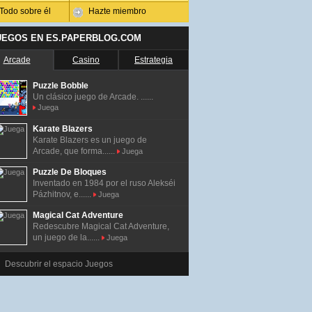
Todo sobre él
Hazte miembro
UEGOS EN ES.PAPERBLOG.COM
Arcade
Casino
Estrategia
Puzzle Bobble
Un clásico juego de Arcade. ......
Juega
Karate Blazers
Karate Blazers es un juego de
Arcade, que forma......
Juega
Puzzle De Bloques
Inventado en 1984 por el ruso Alekséi
Pázhitnov, e......
Juega
Magical Cat Adventure
Redescubre Magical Cat Adventure,
un juego de la......
Juega
Descubrir el espacio Juegos