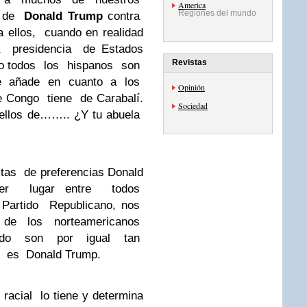
America
Regiones del mundo
s de
Donald Trump
contra
 ellos, cuando en realidad
a presidencia de Estados
Revistas
ano todos los hispanos son
se añade en cuanto a los
Opinión
e Congo tiene de Carabalí.
Sociedad
ellos de…….. ¿Y tu abuela
as de preferencias Donald
mer lugar entre todos
l Partido Republicano, nos
 de los norteamericanos
tido son por igual tan
o es Donald Trump.
racial lo tiene y determina