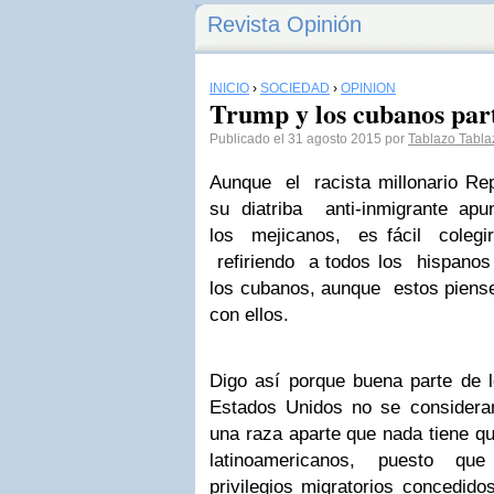
Revista Opinión
INICIO
›
SOCIEDAD
›
OPINIÓN
Trump y los cubanos part
Publicado el 31 agosto 2015 por
Tablazo Tabla
Aunque el racista millonario R
su diatriba anti-inmigrante a
los mejicanos, es fácil coleg
refiriendo a todos los hispano
los cubanos, aunque estos piense
con ellos.
Digo así porque buena parte de
Estados Unidos no se considera
una raza aparte que nada tiene q
latinoamericanos, puesto
privilegios migratorios concedi