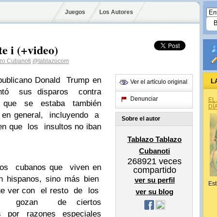
Juegos
Los Autores
e i (+video)
zo Cubanoti
@tablazocom
epublicano Donald Trump en
L
Ver el artículo original
puntó sus disparos contra
Denunciar
EL
ir que se estaba también
DÍ
s en general, incluyendo a
Sobre el autor
n que los insultos no iban
Tablazo Tablazo
Cubanoti
268921
veces
 los cubanos que viven en
compartido
n hispanos, sino más bien
ver su perfil
Est
ue ver con el resto de los
ver su blog
 que gozan de ciertos
dos por razones especiales