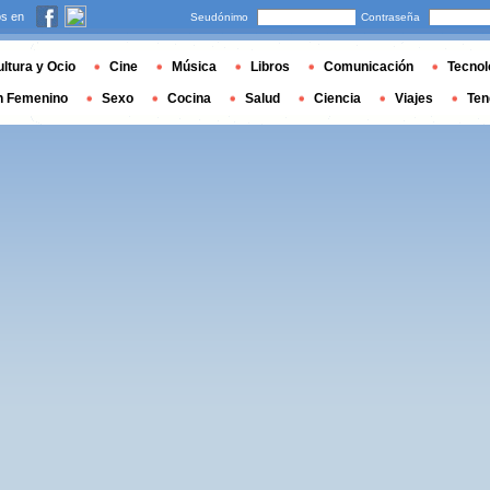
s en
Seudónimo
Contraseña
ltura y Ocio
Cine
Música
Libros
Comunicación
Tecnol
n Femenino
Sexo
Cocina
Salud
Ciencia
Viajes
Ten