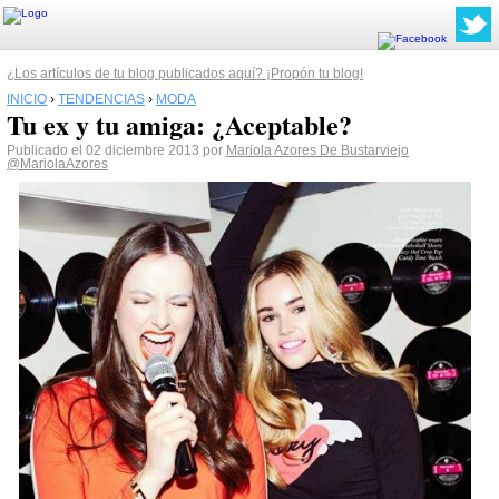
¿Los artículos de tu blog publicados aquí? ¡Propón tu blog!
INICIO
›
TENDENCIAS
›
MODA
Tu ex y tu amiga: ¿Aceptable?
Publicado el 02 diciembre 2013 por
Mariola Azores De Bustarviejo
@MariolaAzores