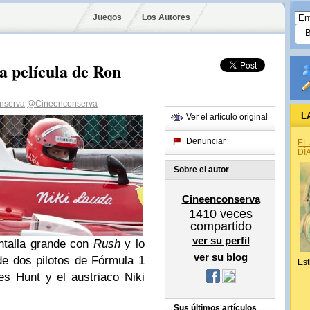
Juegos
Los Autores
a película de Ron
nserva
@Cineenconserva
L
Ver el artículo original
Denunciar
EL
DÍ
Sobre el autor
Cineenconserva
1410
veces
compartido
ver su perfil
ntalla grande con
Rush
y lo
ver su blog
de dos pilotos de Fórmula 1
Est
es Hunt y el austriaco Niki
Sus últimos artículos