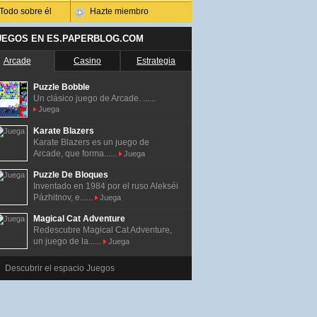
Todo sobre él
Hazte miembro
UEGOS EN ES.PAPERBLOG.COM
Arcade
Casino
Estrategia
Puzzle Bobble
Un clásico juego de Arcade. ......
Juega
Karate Blazers
Karate Blazers es un juego de
Arcade, que forma......
Juega
Puzzle De Bloques
Inventado en 1984 por el ruso Alekséi
Pázhitnov, e......
Juega
Magical Cat Adventure
Redescubre Magical Cat Adventure,
un juego de la......
Juega
Descubrir el espacio Juegos