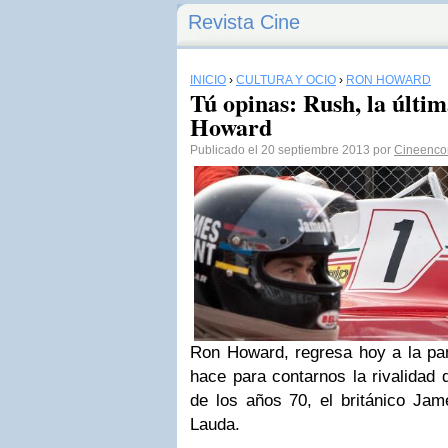
Revista Cine
INICIO
›
CULTURA Y OCIO
›
RON HOWARD
Tú opinas: Rush, la últim
Howard
Publicado el 20 septiembre 2013 por
Cineenco
R
on Howard, regresa hoy a la pa
hace para contarnos la rivalidad 
de los años 70, el británico Jam
Lauda.