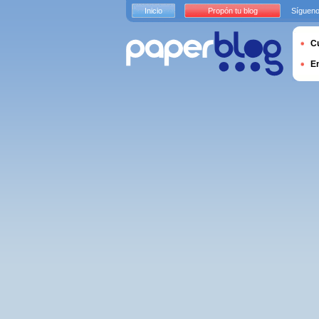
Inicio
Propón tu blog
Sígueno
Cu
E