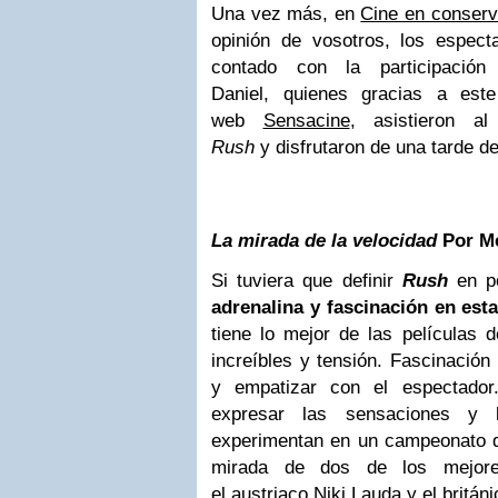
Una vez más, en
Cine en conser
opinión de vosotros, los espec
contado con la participación
Daniel, quienes gracias a es
web
Sensacine
,
asistieron a
Rush
y disfrutaron de una tarde d
La mirada de la velocidad
Por M
Si tuviera que definir
Rush
en po
adrenalina y fascinación en est
tiene lo mejor de las películas 
increíbles y tensión. Fascinació
y empatizar con el espectado
expresar las sensaciones y 
experimentan en un campeonato d
mirada de dos de los mejores
el austriaco Niki Lauda y el britá