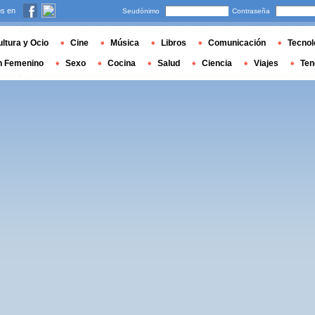
s en
Seudónimo
Contraseña
ltura y Ocio
Cine
Música
Libros
Comunicación
Tecnol
n Femenino
Sexo
Cocina
Salud
Ciencia
Viajes
Ten