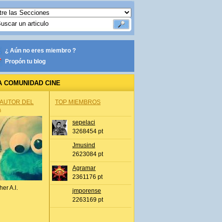
¿ Aún no eres miembro ?
Propón tu blog
A COMUNIDAD CINE
 AUTOR DEL
TOP MIEMBROS
A
sepelaci
3268454 pt
Jmusind
2623084 pt
Agramar
2361176 pt
her A.l.
jmporense
2263169 pt