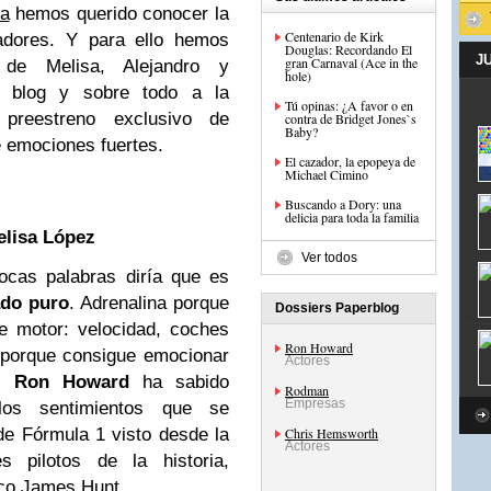
va
hemos querido conocer la
Centenario de Kirk
tadores. Y para ello hemos
Douglas: Recordando El
J
gran Carnaval (Ace in the
 de Melisa, Alejandro y
hole)
te blog y sobre todo a
la
Tú opinas: ¿A favor o en
l preestreno exclusivo de
contra de Bridget Jones`s
Baby?
e emociones fuertes.
El cazador, la epopeya de
Michael Cimino
Buscando a Dory: una
delicia para toda la familia
elisa López
Ver todos
cas palabras diría que es
ado puro
. Adrenalina porque
Dossiers Paperblog
de motor: velocidad, coches
Ron Howard
n porque consigue emocionar
Actores
r.
Ron Howard
ha sabido
Rodman
Empresas
los sentimientos que se
e Fórmula 1 visto desde la
Chris Hemsworth
Actores
 pilotos de la historia,
nico James Hunt.