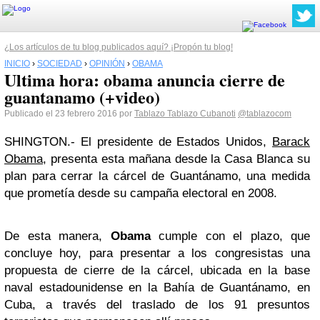
¿Los artículos de tu blog publicados aquí? ¡Propón tu blog!
INICIO
›
SOCIEDAD
›
OPINIÓN
›
OBAMA
Ultima hora: obama anuncia cierre de
guantanamo (+video)
Publicado el 23 febrero 2016 por
Tablazo Tablazo Cubanoti
@tablazocom
SHINGTON.- El presidente de Estados Unidos,
Barack
Obama,
presenta esta mañana desde la Casa Blanca su
plan para cerrar la cárcel de Guantánamo, una medida
que prometía desde su campaña electoral en 2008.
De esta manera,
Obama
cumple con el plazo, que
concluye hoy, para presentar a los congresistas una
propuesta de cierre de la cárcel, ubicada en la base
naval estadounidense en la Bahía de Guantánamo, en
Cuba, a través del traslado de los 91 presuntos