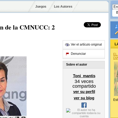
Juegos
Los Autores
tín de la CMNUCC: 2
L
Ver el artículo original
Denunciar
EL
DÍ
Sobre el autor
Toni_mantis
34
veces
compartido
ver su perfil
ver su blog
Est