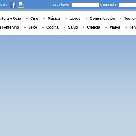
s en
Seudónimo
Contraseña
ltura y Ocio
Cine
Música
Libros
Comunicación
Tecnol
n Femenino
Sexo
Cocina
Salud
Ciencia
Viajes
Ten