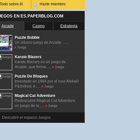
Todo sobre él
Hazte miembro
UEGOS EN ES.PAPERBLOG.COM
Arcade
Casino
Estrategia
Puzzle Bobble
Un clásico juego de Arcade. ......
Juega
Karate Blazers
Karate Blazers es un juego de
Arcade, que forma......
Juega
Puzzle De Bloques
Inventado en 1984 por el ruso Alekséi
Pázhitnov, e......
Juega
Magical Cat Adventure
Redescubre Magical Cat Adventure,
un juego de la......
Juega
Descubrir el espacio Juegos