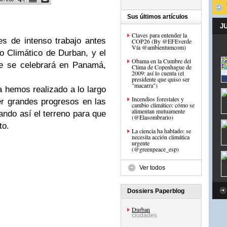
Sus últimos artículos
J
Claves para entender la
s de intenso trabajo antes
COP26 (By @EFEverde
Vía @ambientumcom)
o Climático de Durban, y el
Obama en la Cumbre del
ue se celebrará en Panamá,
Clima de Copenhague de
2009: así lo cuenta (el
presidente que quiso ser
"macarra")
a hemos realizado a lo largo
Incendios forestales y
r grandes progresos en las
cambio climático: cómo se
alimentan mutuamente
ndo así el terreno para que
(@Elasombrario)
to.
La ciencia ha hablado: se
necesita acción climática
urgente
(@greenpeace_esp)
Ver todos
Dossiers Paperblog
Durban
ciudades