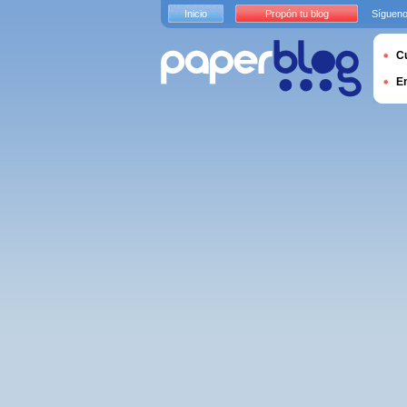
Inicio
Propón tu blog
Sígueno
Cu
E