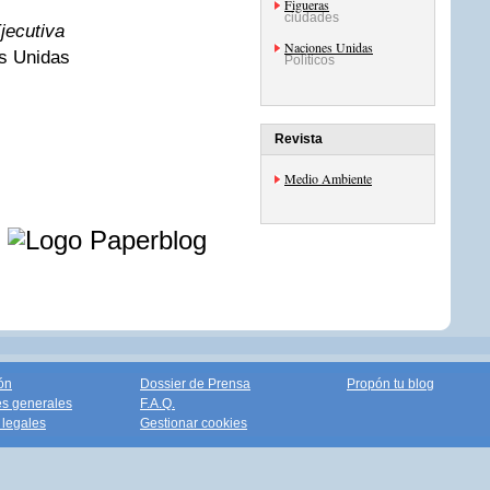
Figueras
ciudades
jecutiva
Naciones Unidas
s Unidas
Políticos
Revista
Medio Ambiente
e
ón
Dossier de Prensa
Propón tu blog
s generales
F.A.Q.
legales
Gestionar cookies