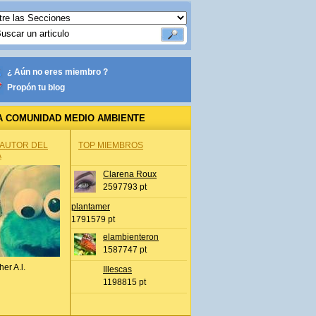
¿ Aún no eres miembro ?
Propón tu blog
A COMUNIDAD MEDIO AMBIENTE
 AUTOR DEL
TOP MIEMBROS
A
Clarena Roux
2597793 pt
plantamer
1791579 pt
elambienteron
1587747 pt
her A.l.
Illescas
1198815 pt