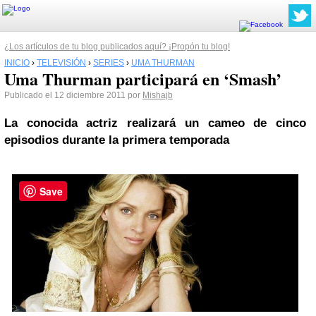
¿Los artículos de tu blog publicados aquí? ¡Propón tu blog!
INICIO
›
TELEVISIÓN
›
SERIES
›
UMA THURMAN
Uma Thurman participará en ‘Smash’
Publicado el 12 diciembre 2011 por
Mishajb
La conocida actriz realizará un cameo de cinco
episodios durante la primera temporada
Save