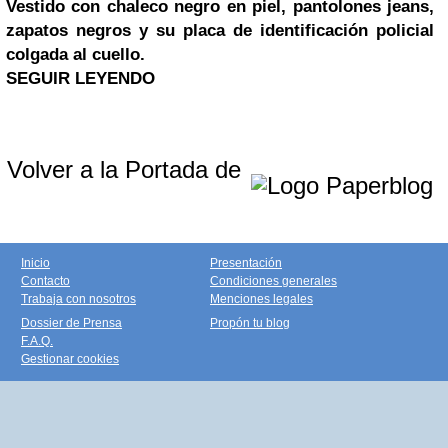
Vestido con chaleco negro en piel, pantolones jeans,
zapatos negros y su placa de identificación policial
colgada al cuello.
SEGUIR LEYENDO
Volver a la Portada de
Inicio
Presentación
Contacto
Condiciones generales
Trabaja con nosotros
Menciones legales
Dossier de Prensa
Propón tu blog
F.A.Q.
Gestionar cookies