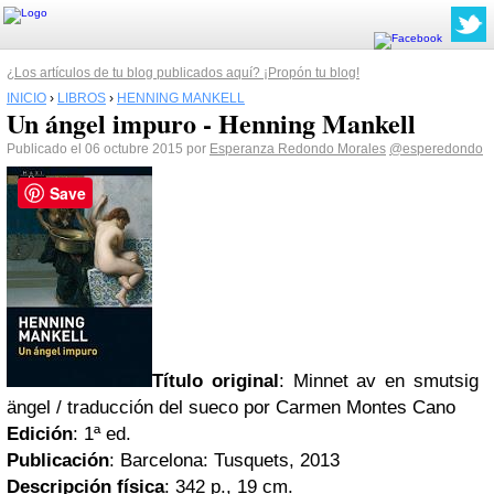
¿Los artículos de tu blog publicados aquí? ¡Propón tu blog!
INICIO
›
LIBROS
›
HENNING MANKELL
Un ángel impuro - Henning Mankell
Publicado el 06 octubre 2015 por
Esperanza Redondo Morales
@esperedondo
Save
Título original
: Minnet av en smutsig
ängel / traducción del sueco por Carmen Montes Cano
Edición
: 1ª ed.
Publicación
: Barcelona: Tusquets, 2013
Descripción física
: 342 p., 19 cm.