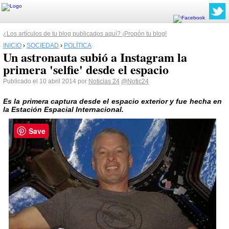
¿Los artículos de tu blog publicados aquí? ¡Propón tu blog!
INICIO
›
SOCIEDAD
›
POLÍTICA
​Un astronauta subió a Instagram la
primera 'selfie' desde el espacio
Publicado el 10 abril 2014 por
Noticias 24
@Notic24
Es la primera captura desde el espacio exterior y fue hecha en
la Estación Espacial Internacional.
Save