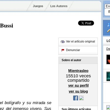
Juegos
Los Autores
 Bussi
L
Ver el artículo original
De
Denunciar
Sobre el autor
Mientrasleo
15510
veces
compartido
ver su perfil
ver su blog
 bolígrafo y su mirada se
idez del inmenso vivero. Sus
Sus últimos artículos