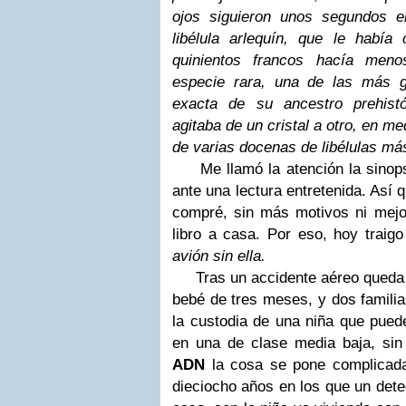
ojos siguieron unos segundos e
libélula arlequín, que le habí
quinientos francos hacía men
especie rara, una de las más g
exacta de su ancestro prehistó
agitaba de un cristal a otro, en m
de varias docenas de libélulas más
Me llamó la atención la sinops
ante una lectura entretenida. Así 
compré, sin más motivos ni mejo
libro a casa. Por eso, hoy traigo
avión sin ella.
Tras un accidente aéreo queda u
bebé de tres meses, y dos famili
la custodia de una niña que puede
en una de clase media baja, sin 
ADN
la cosa se pone complicada
dieciocho años en los que un detec