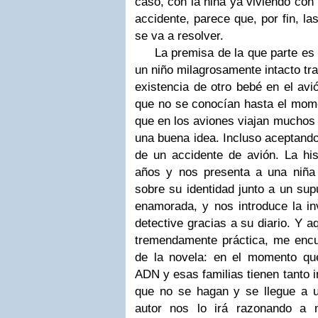
caso, con la niña ya viviendo con 
accidente, parece que, por fin, la
se va a resolver.
La premisa de la que parte es in
un niño milagrosamente intacto tra
existencia de otro bebé en el avi
que no se conocían hasta el mome
que en los aviones viajan muchos 
una buena idea. Incluso aceptando
de un accidente de avión. La his
años y nos presenta a una niña
sobre su identidad junto a un su
enamorada, y nos introduce la inv
detective gracias a su diario. Y 
tremendamente práctica, me encue
de la novela: en el momento qu
ADN y esas familias tienen tanto i
que no se hagan y se llegue a u
autor nos lo irá razonando a