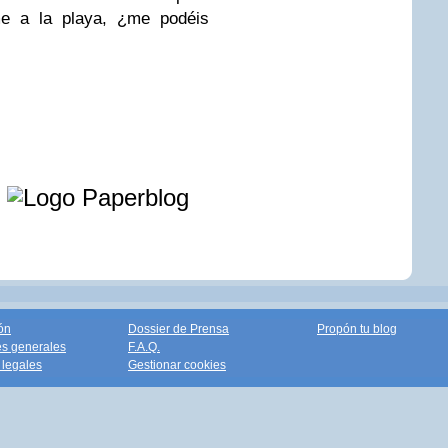
rme a la playa, ¿me podéis
e
ón
Dossier de Prensa
Propón tu blog
s generales
F.A.Q.
legales
Gestionar cookies