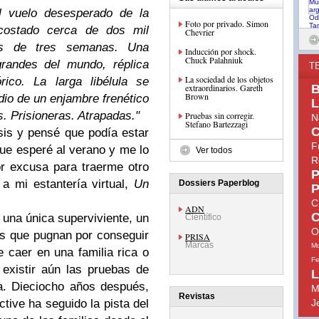
l vuelo desesperado de la
Foto por privado. Simon
a costado cerca de dos mil
Chevrier
os de tres semanas. Una
Inducción por shock.
Chuck Palahniuk
randes del mundo, réplica
T
La sociedad de los objetos
rico. La larga libélula se
extraordinarios. Gareth
B
Brown
edio de un enjambre frenético
L
. Prisioneras. Atrapadas."
Pruebas sin corregir.
N
Stefano Bartezzagi
C
is y pensé que podía estar
F
que esperé al verano y me lo
Ver todos
R
r excusa para traerme otro
P
 a mi estantería virtual,
Un
Dossiers Paperblog
P
C
ADN
C
na única superviviente, un
Científico
O
as que pugnan por conseguir
PRISA
Marcas
Mu
 caer en una familia rica o
Fe
existir aún las pruebas de
L
. Dieciocho años después,
M
Revistas
tive ha seguido la pista del
J