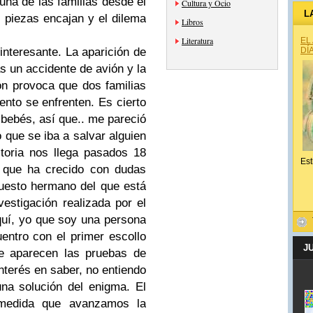
una de las familias desde el
Cultura y Ocio
L
s piezas encajan y el dilema
Libros
Literatura
EL
teresante. La aparición de
DÍ
s un accidente de avión y la
ón provoca que dos familias
nto se enfrenten. Es cierto
bebés, así que.. me pareció
 que se iba a salvar alguien
toria nos llega pasados 18
Est
 que ha crecido con dudas
puesto hermano del que está
estigación realizada por el
aquí, yo que soy una persona
ntro con el primer escollo
J
e aparecen las pruebas de
nterés en saber, no entiendo
na solución del enigma. El
 medida que avanzamos la