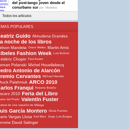
del post-tango joven desde el
conurbano sur
por
Moebius
Todos los artículos
EMAS POPULARES
eatriz Guido
Almudena Grandes
a noche de los libros
elson Mandela
Martin Amis
Orson Welles
ibeles Fashion Week
Luis Buñuel
rédéric Chopin
Paul Auster
oman Polanski
Michel Houellebecq
edro Antonio de Alarcón
remio Cervantes
Michael Haneke
ARCO 2010
huck Palahniuk
arlos Franqui
Roberto Bolaño
Feria del Libro
scars 2010
Valentín Fuster
seo del Prado
stival de cine español de Málaga
uis García Montero
Gloria Fuertes
ario Vargas Llosa
Karl Marx
Jorge Luis Borges
erome David Salinger