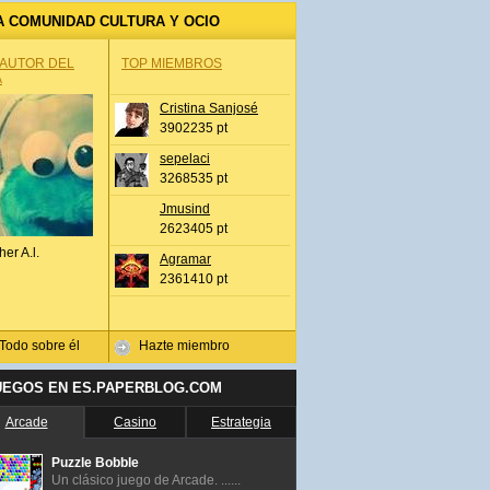
A COMUNIDAD CULTURA Y OCIO
 AUTOR DEL
TOP MIEMBROS
A
Cristina Sanjosé
3902235 pt
sepelaci
3268535 pt
Jmusind
2623405 pt
her A.l.
Agramar
2361410 pt
Todo sobre él
Hazte miembro
UEGOS EN ES.PAPERBLOG.COM
Arcade
Casino
Estrategia
Puzzle Bobble
Un clásico juego de Arcade. ......