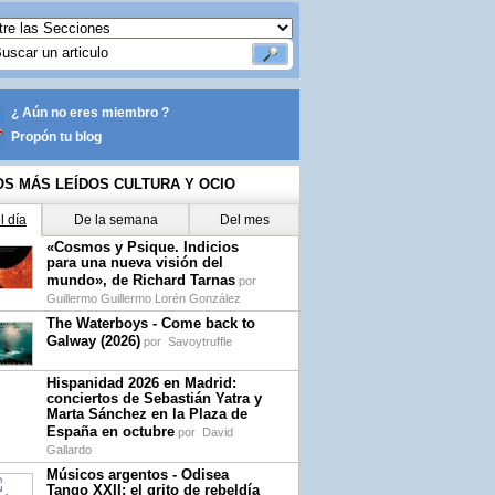
¿ Aún no eres miembro ?
Propón tu blog
OS MÁS LEÍDOS CULTURA Y OCIO
l día
De la semana
Del mes
«Cosmos y Psique. Indicios
para una nueva visión del
mundo», de Richard Tarnas
por
Guillermo Guillermo Lorén González
The Waterboys - Come back to
Galway (2026)
por
Savoytruffle
Hispanidad 2026 en Madrid:
conciertos de Sebastián Yatra y
Marta Sánchez en la Plaza de
España en octubre
por
David
Gallardo
Músicos argentos - Odisea
Tango XXII: el grito de rebeldía