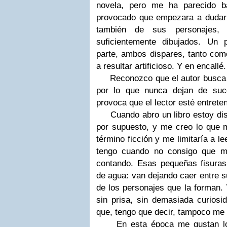
novela, pero me ha parecido b
provocado que empezara a dudar d
también de sus personajes
suficientemente dibujados. Un
parte, ambos dispares, tanto com
a resultar artificioso. Y en encallé.
Reconozco que el autor busca e
por lo que nunca dejan de suc
provoca que el lector esté entrete
Cuando abro un libro estoy disp
por supuesto, y me creo lo que m
término ficción y me limitaría a le
tengo cuando no consigo que m
contando. Esas pequeñas fisura
de agua: van dejando caer entre s
de los personajes que la forman. Y
sin prisa, sin demasiada curiosi
que, tengo que decir, tampoco me
En esta época me gustan los t