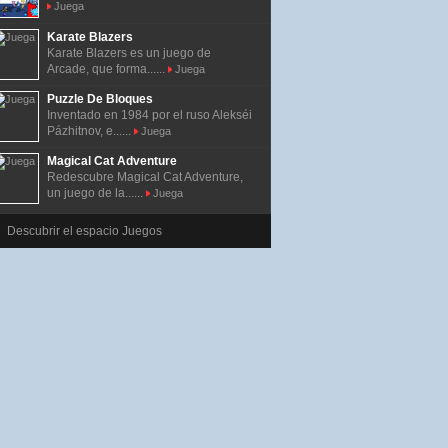
Juega
Karate Blazers
Karate Blazers es un juego de
Arcade, que forma......
Juega
Puzzle De Bloques
Inventado en 1984 por el ruso Alekséi
Pázhitnov, e......
Juega
Magical Cat Adventure
Redescubre Magical Cat Adventure,
un juego de la......
Juega
Descubrir el espacio Juegos