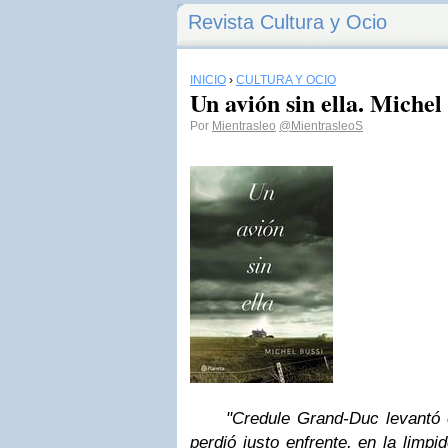
Revista Cultura y Ocio
INICIO
›
CULTURA Y OCIO
Un avión sin ella. Michel
Por
Mientrasleo
@MientrasleoS
"Credule Grand-Duc levantó el
perdió justo enfrente, en la limp