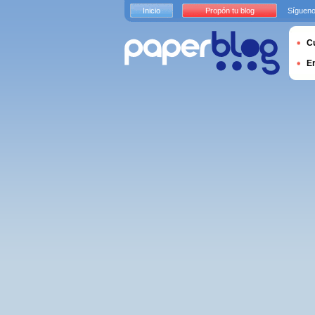
Inicio
Propón tu blog
Sígueno
Cu
E