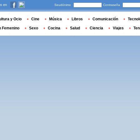
s en
Seudónimo
Contraseña
ltura y Ocio
Cine
Música
Libros
Comunicación
Tecnol
n Femenino
Sexo
Cocina
Salud
Ciencia
Viajes
Ten