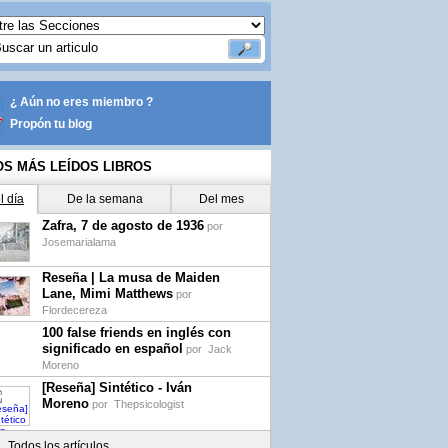
¿ Aún no eres miembro ?
Propón tu blog
OS MÁS LEÍDOS LIBROS
l día
De la semana
Del mes
Zafra, 7 de agosto de 1936
por
Josemarialama
Reseña | La musa de Maiden
Lane, Mimi Matthews
por
Flordecereza
100 false friends en inglés con
significado en español
por
Jack
Moreno
[Reseña] Sintético - Iván
Moreno
por
Thepsicologist
Todos los artículos