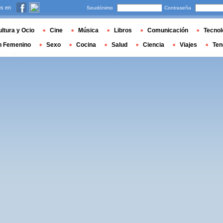
s en
Seudónimo
Contraseña
ltura y Ocio
Cine
Música
Libros
Comunicación
Tecnol
n Femenino
Sexo
Cocina
Salud
Ciencia
Viajes
Ten