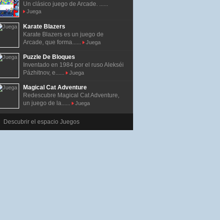
Un clásico juego de Arcade. ......
Juega
Karate Blazers
Karate Blazers es un juego de
Arcade, que forma......
Juega
Puzzle De Bloques
Inventado en 1984 por el ruso Alekséi
Pázhitnov, e......
Juega
Magical Cat Adventure
Redescubre Magical Cat Adventure,
un juego de la......
Juega
Descubrir el espacio Juegos