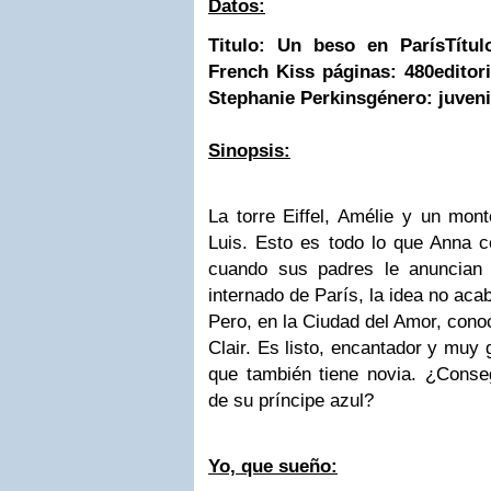
Datos:
Titulo: Un beso en París
Títu
French Kiss
páginas: 480
editor
Stephanie Perkins
género: juveni
Sinopsis:
La torre Eiffel, Amélie y un mon
Luis. Esto es todo lo que Anna c
cuando sus padres le anuncian
internado de París, la idea no aca
Pero, en la Ciudad del Amor, conoc
Clair. Es listo, encantador y muy
que también tiene novia. ¿Conse
de su príncipe azul?
Yo, que sueño: