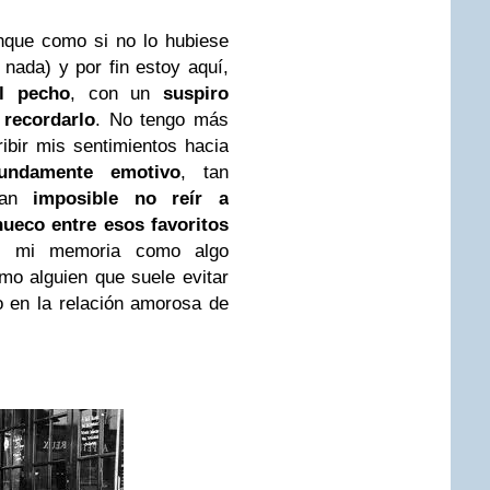
unque como si no lo hubiese
ada) y por fin estoy aquí,
l pecho
, con un
suspiro
l recordarlo
. No tengo más
ibir mis sentimientos hacia
fundamente emotivo
, tan
tan
imposible no reír a
ueco entre esos favoritos
n mi memoria como algo
mo alguien que suele evitar
 en la relación amorosa de