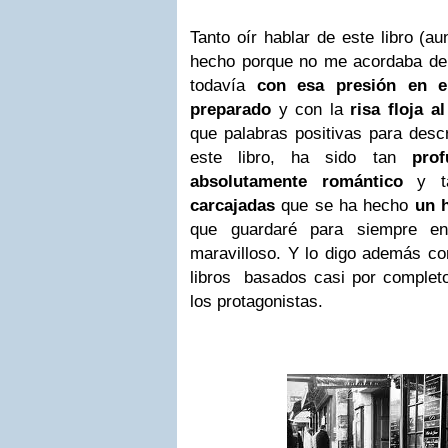
Tanto oír hablar de este libro (a
hecho porque no me acordaba de n
todavía
con esa presión en e
preparado
y con la
risa floja a
que palabras positivas para descr
este libro, ha sido tan
pro
absolutamente romántico
y 
carcajadas
que se ha hecho
un h
que guardaré para siempre e
maravilloso. Y lo digo además co
libros basados casi por completo
los protagonistas.