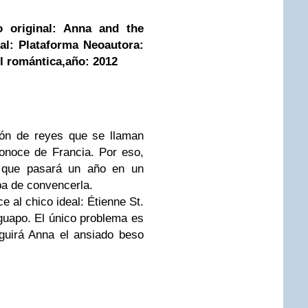
lo original: Anna and the
ial: Plataforma Neo
autora:
l romántica,
año: 2012
tón de reyes que se llaman
onoce de Francia. Por eso,
 que pasará un año en un
ba de convencerla.
e al chico ideal: Étienne St.
 guapo. El único problema es
guirá Anna el ansiado beso