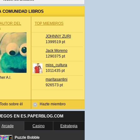
A COMUNIDAD LIBROS
 AUTOR DEL
TOP MIEMBROS
A
JOHNNY ZURI
1399519 pt
Jack Moreno
1290375 pt
miss_cultura
1011435 pt
her A.l.
maritasantini
926573 pt
Todo sobre él
Hazte miembro
UEGOS EN ES.PAPERBLOG.COM
Arcade
Casino
Estrategia
Puzzle Bobble