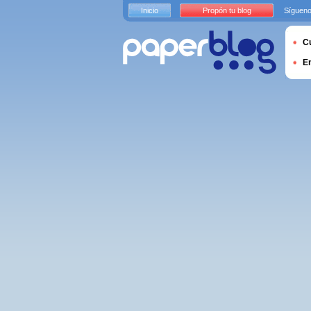
Inicio
Propón tu blog
Sígueno
Cu
E