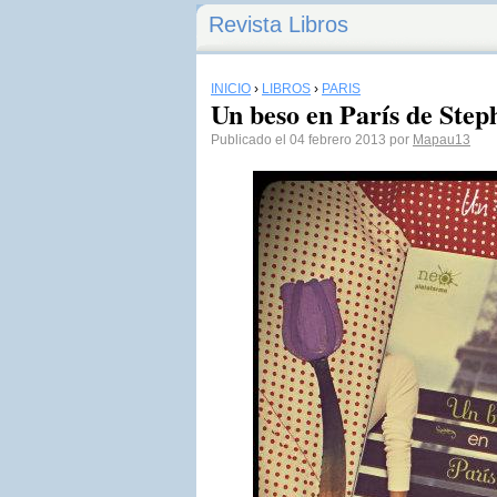
Revista Libros
INICIO
›
LIBROS
›
PARÍS
Un beso en París de Step
Publicado el 04 febrero 2013 por
Mapau13