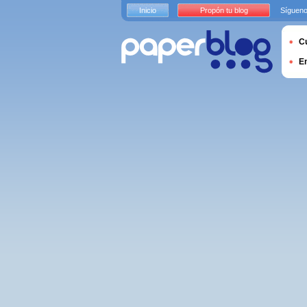
Inicio
Propón tu blog
Sígueno
Cu
E