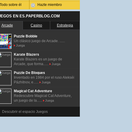
Todo sobre él
Hazte miembro
UEGOS EN ES.PAPERBLOG.COM
Arcade
Casino
Estrategia
Puzzle Bobble
Un clásico juego de Arcade. ......
Juega
Karate Blazers
Karate Blazers es un juego de
Arcade, que forma......
Juega
Puzzle De Bloques
Inventado en 1984 por el ruso Alekséi
Pázhitnov, e......
Juega
Magical Cat Adventure
Redescubre Magical Cat Adventure,
un juego de la......
Juega
Descubrir el espacio Juegos