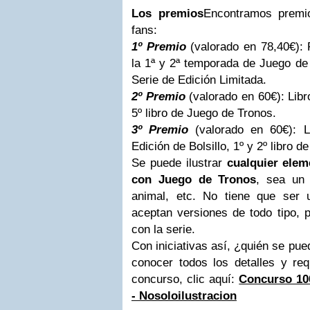
Los premios
Encontramos premi
fans:
1º Premio
(valorado en 78,40€)
la 1ª y 2ª temporada de Juego de 
Serie de Edición Limitada.
2º Premio
(valorado en 60€): Libr
5º libro de Juego de Tronos.
3º Premio
(valorado en 60€): L
Edición de Bolsillo, 1º y 2º libro de
Se puede ilustrar
cualquier elem
con Juego de Tronos
, sea un 
animal, etc. No tiene que ser un
aceptan versiones de todo tipo, 
con la serie.
Con iniciativas así, ¿quién se pued
conocer todos los detalles y req
concurso, clic aquí:
Concurso 10
- Nosoloilustracion