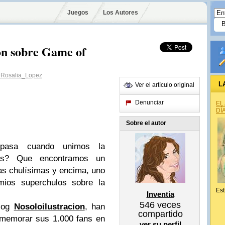
Juegos
Los Autores
ón sobre Game of
Rosalia_Lopez
L
Ver el artículo original
Denunciar
EL
DÍ
Sobre el autor
pasa cuando unimos la
es? Que encontramos un
as chulísimas y encima, uno
emios superchulos sobre la
Est
Inventia
546
veces
blog
Nosoloilustracion
, han
compartido
nmemorar sus 1.000 fans en
ver su perfil