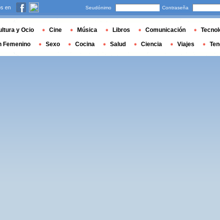
s en
Seudónimo
Contraseña
ltura y Ocio
Cine
Música
Libros
Comunicación
Tecnol
n Femenino
Sexo
Cocina
Salud
Ciencia
Viajes
Ten