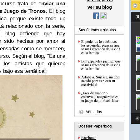
ncurso trata de e
nviar una
ver su blog
ie Juego de Tronos
. El blog
J
ica porque existe todo un
á relacionado con la serie,
Sus últimos artículos
El blog defiende que hay
an sido hechas por amor al
El poder de lo auténtico:
los españoles piensan que
mpensadas como se merecen,
lo más auténtico de la vida
es la familia
urso. Según el blog, "Es una
Los españoles piensan que
los artistas que quieren
lo más auténtico de la vida
es la familia
y bajo esa temática".
Adobe & Surface, un dúo
nacido para explorar tu
creatividad
¿Eres diseñador o
creativo? Designercise es
tu juego de producir ideas.
Ver todos
Dossier Paperblog
Facebook