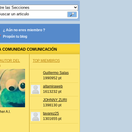
¿ Aún no eres miembro ?
Propón tu blog
A COMUNIDAD COMUNICACIÓN
 AUTOR DEL
TOP MIEMBROS
A
Guillermo Salas
1990952 pt
altamiraweb
1613232 pt
JOHNNY ZURI
1398130 pt
her A.l.
tavarez25
1301655 pt