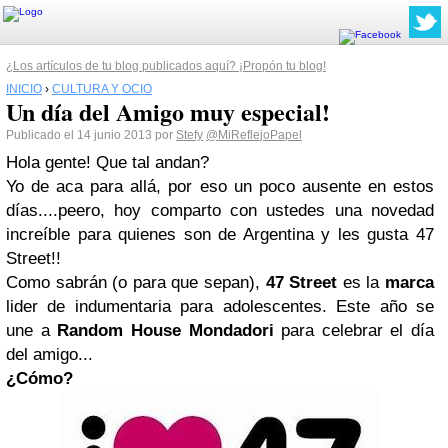
¿Los artículos de tu blog publicados aquí? ¡Propón tu blog!
INICIO
›
CULTURA Y OCIO
Un día del Amigo muy especial!
Publicado el 14 junio 2013 por
Stefy
@MiReflejoPapel
Hola gente! Que tal andan?
Yo de aca para allá, por eso un poco ausente en estos
días....peero, hoy comparto con ustedes una novedad
increíble para quienes son de Argentina y les gusta 47
Street!!
Como sabrán (o para que sepan),
47 Street
es la
marca
lider de indumentaria para adolescentes. Este año se
une a
Random House Mondadori
para celebrar el día
del amigo...
¿Cómo?