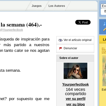
Juegos
Los Autores
 la semana (464).-
@Yourperfectlook
queda de inspiración para
L
Ver el artículo original
r más partido a nuestros
Denunciar
EL
on tanto calor se nos agotan
DÍ
Sobre el autor
esta semana.
Yourperfectlook
164
veces
Est
compartido
het? por supuesto que me
ver su perfil
ver su blog