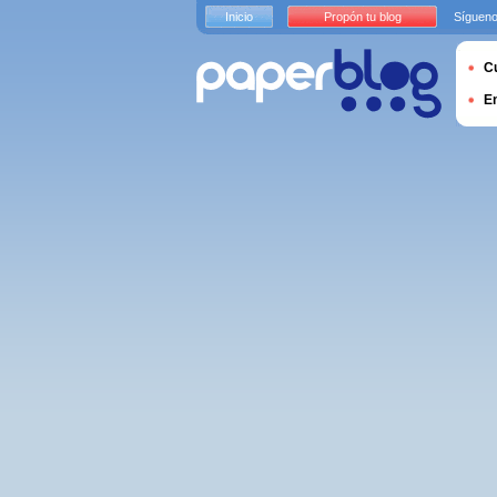
Inicio
Propón tu blog
Sígueno
Cu
E