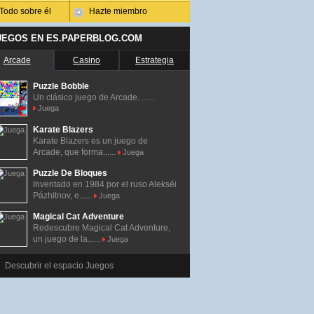
Todo sobre él
Hazte miembro
UEGOS EN ES.PAPERBLOG.COM
Arcade
Casino
Estrategia
Puzzle Bobble
Un clásico juego de Arcade. ......
Juega
Karate Blazers
Karate Blazers es un juego de
Arcade, que forma......
Juega
Puzzle De Bloques
Inventado en 1984 por el ruso Alekséi
Pázhitnov, e......
Juega
Magical Cat Adventure
Redescubre Magical Cat Adventure,
un juego de la......
Juega
Descubrir el espacio Juegos