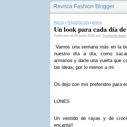
Revista Fashion Blogger
INICIO
›
TENDENCIAS
›
MODA
Un look para cada día de
Publicado el 09 junio 2026 por
Yourperfectlook
Vamos una semana más en la bús
nuestro día a día, como saca
armarios y darle una vuelta que c
las ideas, por lo menos a mi.
Os dejo con mis preferidos para 
LUNES
Un vestido de rayas y de croc
encanta!!