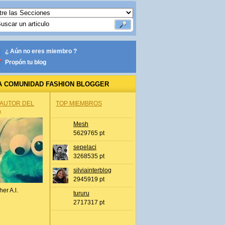
¿ Aún no eres miembro ?
Propón tu blog
A COMUNIDAD FASHION BLOGGER
 AUTOR DEL
TOP MIEMBROS
A
Mesh
5629765 pt
sepelaci
3268535 pt
silviainterblog
2945919 pt
her A.l.
tururu
2717317 pt