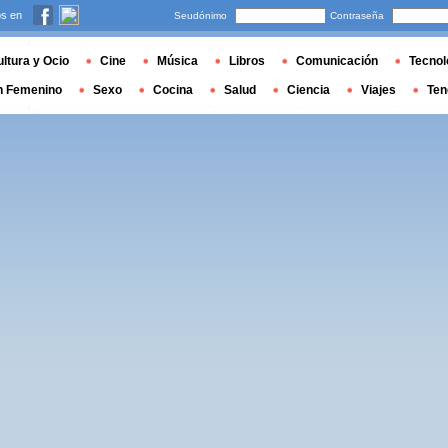
s en
Seudónimo
Contraseña
ltura y Ocio
Cine
Música
Libros
Comunicación
Tecnol
n Femenino
Sexo
Cocina
Salud
Ciencia
Viajes
Ten