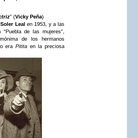
triz
”
(
Vicky Peña
)
Soler Leal
en 1953, y a las
 “Puebla de las mujeres”,
omónima de los hermanos
ño era
Pitita
en la preciosa