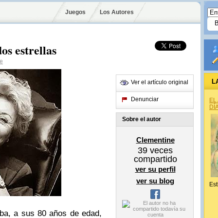
Juegos
Los Autores
s estrellas
e
L
Ver el artículo original
Denunciar
EL
DÍ
Sobre el autor
Clementine
39
veces
compartido
ver su perfil
ver su blog
Est
ba, a sus 80 años de edad,