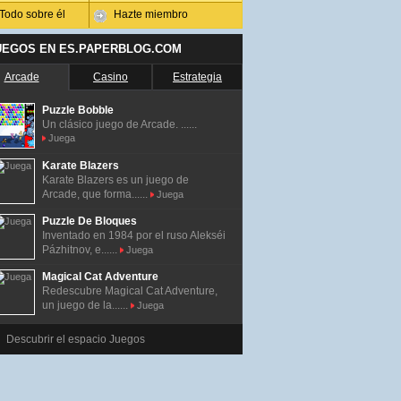
Todo sobre él
Hazte miembro
UEGOS EN ES.PAPERBLOG.COM
Arcade
Casino
Estrategia
Puzzle Bobble
Un clásico juego de Arcade. ......
Juega
Karate Blazers
Karate Blazers es un juego de
Arcade, que forma......
Juega
Puzzle De Bloques
Inventado en 1984 por el ruso Alekséi
Pázhitnov, e......
Juega
Magical Cat Adventure
Redescubre Magical Cat Adventure,
un juego de la......
Juega
Descubrir el espacio Juegos