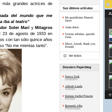
s más grandes actrices de
Sus últimos artículos
J
 nada del mundo que me
Mi queridísimo Manolo
Zarzo
a iba al teatro”
Alain delon
ador
Soler Marí
y
Milagros
el 23 de agosto de 1933 en
Gracias infinitas, querida
Gena
os con tan sólo quince años
Merci, Anouk; thank you,
so “No me mientas tanto”.
Donald
Ver todos
Dossiers Paperblog
Nueva York
ciudades
Alfredo Landa
Actores
Enrique Jardiel Poncela
Escritor
Bernarda Alba
Personajes