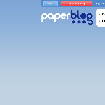
Inicio
Propón tu blog
Sígueno
Cu
E