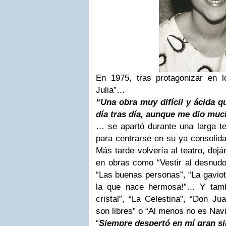
En 1975, tras protagonizar en l
Julia”…
“Una obra muy difícil y ácida q
día tras día, aunque me dio muc
… se apartó durante una larga t
para centrarse en su ya consolida
Más tarde volvería al teatro, dej
en obras como “Vestir al desnudo”
“Las buenas personas”, “La gaviota
la que nace hermosa!”… Y tamb
cristal”, “La Celestina”, “Don Ju
son libres” o “Al menos no es Nav
“
Siempre despertó en mí gran si