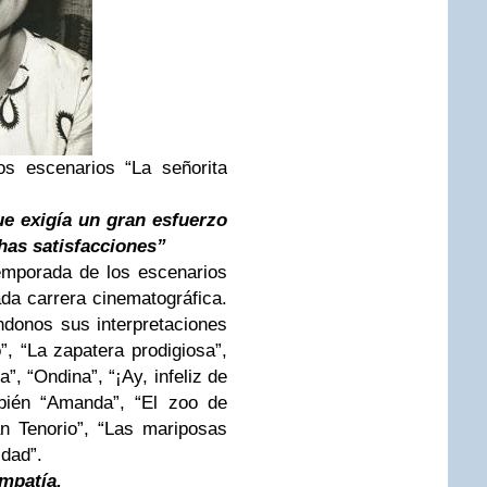
os escenarios “La señorita
ue exigía un gran esfuerzo
has satisfacciones”
emporada de los escenarios
da carrera cinematográfica.
ándonos sus interpretaciones
, “La zapatera prodigiosa”,
”, “Ondina”, “¡Ay, infeliz de
ién “Amanda”, “El zoo de
an Tenorio”, “Las mariposas
idad”.
mpatía,