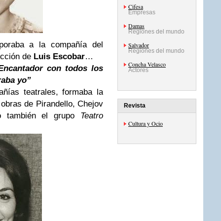
Cifesa
Empresas
Damas
Regiones del mundo
poraba a la compañía del
Salvador
Regiones del mundo
ección de
Luis Escobar
…
Concha Velasco
 Encantador con todos los
Actores
raba yo”
ñías teatrales, formaba la
 obras de Pirandello, Chejov
Revista
mó también el grupo
Teatro
Cultura y Ocio