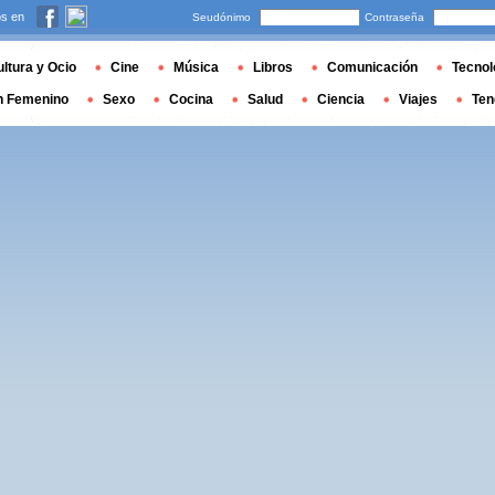
s en
Seudónimo
Contraseña
ltura y Ocio
Cine
Música
Libros
Comunicación
Tecnol
n Femenino
Sexo
Cocina
Salud
Ciencia
Viajes
Ten