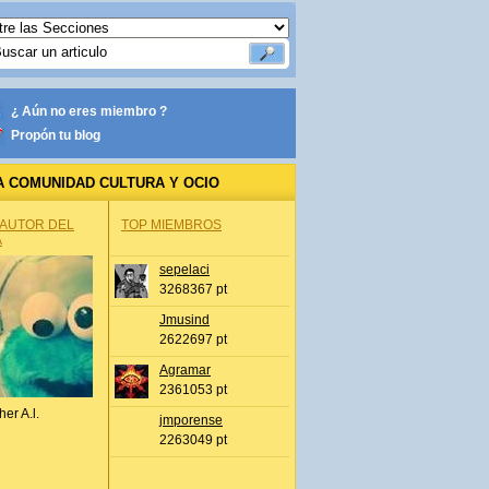
¿ Aún no eres miembro ?
Propón tu blog
A COMUNIDAD CULTURA Y OCIO
 AUTOR DEL
TOP MIEMBROS
A
sepelaci
3268367 pt
Jmusind
2622697 pt
Agramar
2361053 pt
her A.l.
jmporense
2263049 pt