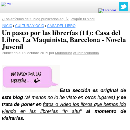
¿Los artículos de tu blog publicados aquí? ¡Propón tu blog!
INICIO
›
CULTURA Y OCIO
›
CASA DEL LIBRO
Un paseo por las librerías (11): Casa del
Libro, La Maquinista, Barcelona - Novela
Juvenil
Publicado el 09 octubre 2015 por
Mandarina
@librosconalma
Esta sección es original de
este blog
(al menos no lo he visto en otros lugares)
y se
trata de poner en
fotos o video los libros que hemos ido
viendo en las librerías "in situ
" al momento de
visitarlas.