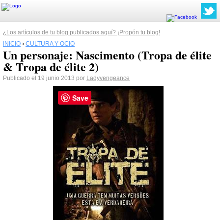
¿Los artículos de tu blog publicados aquí? ¡Propón tu blog!
INICIO
›
CULTURA Y OCIO
Un personaje: Nascimento (Tropa de élite
& Tropa de élite 2)
Publicado el 19 junio 2013 por
Ladyvengeance
Save