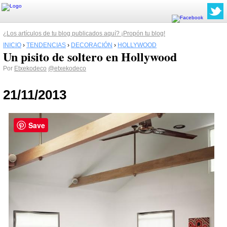
¿Los artículos de tu blog publicados aquí? ¡Propón tu blog!
INICIO
›
TENDENCIAS
›
DECORACIÓN
›
HOLLYWOOD
Un pisito de soltero en Hollywood
Por
Etxekodeco
@etxekodeco
21/11/2013
Save