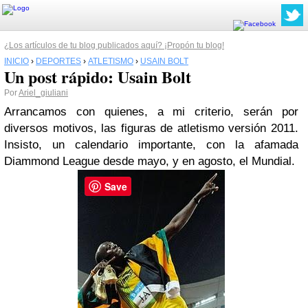
¿Los artículos de tu blog publicados aquí? ¡Propón tu blog!
INICIO
›
DEPORTES
›
ATLETISMO
›
USAIN BOLT
Un post rápido: Usain Bolt
Por
Ariel_giuliani
Arrancamos con quienes, a mi criterio, serán por
diversos motivos, las figuras de atletismo versión 2011.
Insisto, un calendario importante, con la afamada
Diammond League desde mayo, y en agosto, el Mundial.
Save