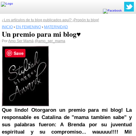
¿Los artículos de tu blog publicados aquí? ¡Propón tu blog!
INICIO
›
EN FEMENINO
›
MATERNIDAD
Un premio para mi blog♥
Por
Amo Ser Mamá
@amo_ser_mama
Save
Que lindo! Otorgaron un premio para mi blog! La
responsable es Catalina de "mama tambien sabe" y
sus palabras fueron: A Brenda por su juventud
espiritual y su compromiso... wauuuu!!!! Mil