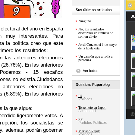
Sus últimos artículos
J
Ninguno
 electoral del año en España
No, los resultados
electorales en Francia no
n muy interesantes. Para
son un alivio
a la política creo que este
Jordi Cruz en el 1 de mayo
de la hostelería
rimero los resultados:
Un camión que arrolla a
 las anteriores elecciones
personas
(26,76%). En las anteriores
Ver todos
s.Podemos - 15 escaños
iones no existía.Ciudadanos
Dossiers Paperblog
anteriores elecciones no
s (6,89%). En las anteriores
IU
Políticos
Terremoto en Japón
es la que sigue:
Actualidad
erdido ligeramente votos. A
PP
upción, los socialistas se
Partidos Políticos
y, además, podrán gobernar
Mariano Rajoy
Políticos