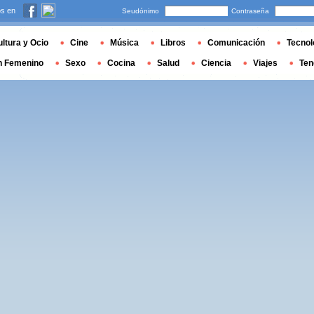
s en
Seudónimo
Contraseña
ltura y Ocio
Cine
Música
Libros
Comunicación
Tecnol
n Femenino
Sexo
Cocina
Salud
Ciencia
Viajes
Ten