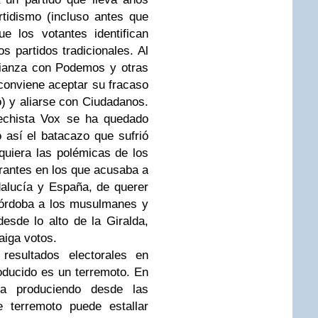
artidismo (incluso antes que
 los votantes identifican
s partidos tradicionales. Al
lianza con Podemos y otras
conviene aceptar su fracaso
) y aliarse con Ciudadanos.
erechista Vox se ha quedado
así el batacazo que sufrió
quiera las polémicas de los
irantes en los que acusaba a
alucía y España, de querer
Córdoba a los musulmanes y
esde lo alto de la Giralda,
aiga votos.
 resultados electorales en
oducido es un terremoto. En
va produciendo desde las
 terremoto puede estallar