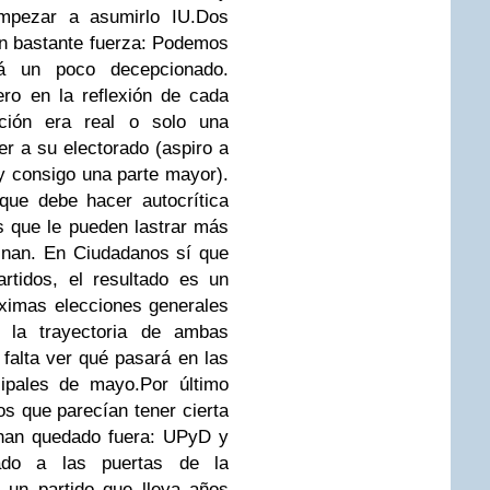
empezar a asumirlo IU.Dos
on bastante fuerza: Podemos
á un poco decepcionado.
ro en la reflexión de cada
ción era real o solo una
er a su electorado (aspiro a
 y consigo una parte mayor).
que debe hacer autocrítica
s que le pueden lastrar más
inan. En Ciudadanos sí que
rtidos, el resultado es un
óximas elecciones generales
 la trayectoria de ambas
falta ver qué pasará en las
ipales de mayo.Por último
os que parecían tener cierta
 han quedado fuera: UPyD y
do a las puertas de la
 un partido que lleva años