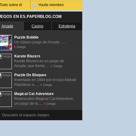
Todo sobre él
Hazte miembro
UEGOS EN ES.PAPERBLOG.COM
Arcade
Casino
Estrategia
Puzzle Bobble
Un clásico juego de Arcade. ......
Juega
Karate Blazers
Karate Blazers es un juego de
Arcade, que forma......
Juega
Puzzle De Bloques
Inventado en 1984 por el ruso Alekséi
Pázhitnov, e......
Juega
Magical Cat Adventure
Redescubre Magical Cat Adventure,
un juego de la......
Juega
Descubrir el espacio Juegos