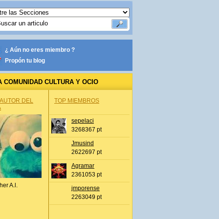
¿ Aún no eres miembro ?
Propón tu blog
A COMUNIDAD CULTURA Y OCIO
 AUTOR DEL
TOP MIEMBROS
A
sepelaci
3268367 pt
Jmusind
2622697 pt
Agramar
2361053 pt
her A.l.
jmporense
2263049 pt