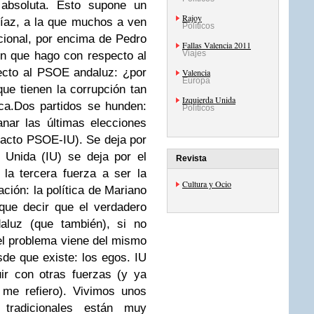
absoluta. Esto supone un
Rajoy
Díaz, a la que muchos a ven
Políticos
ional, por encima de Pedro
Fallas Valencia 2011
Viajes
n que hago con respecto al
ecto al PSOE andaluz: ¿por
Valencia
Europa
ue tienen la corrupción tan
Izquierda Unida
ica.Dos partidos se hunden:
Políticos
nar las últimas elecciones
pacto PSOE-IU). Se deja por
 Unida (IU) se deja por el
Revista
a tercera fuerza a ser la
Cultura y Ocio
cación: la política de Mariano
que decir que el verdadero
aluz (que también), si no
el problema viene del mismo
sde que existe: los egos. IU
ir con otras fuerzas (y ya
me refiero). Vivimos unos
tradicionales están muy