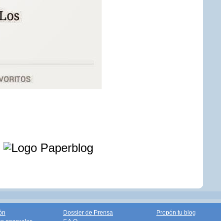
e
ón
Dossier de Prensa
Propón tu blog