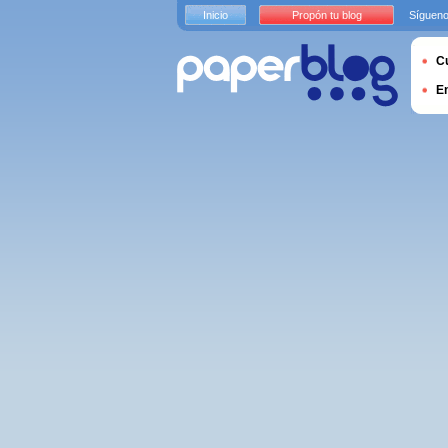
Inicio
Propón tu blog
Sígueno
Cu
E