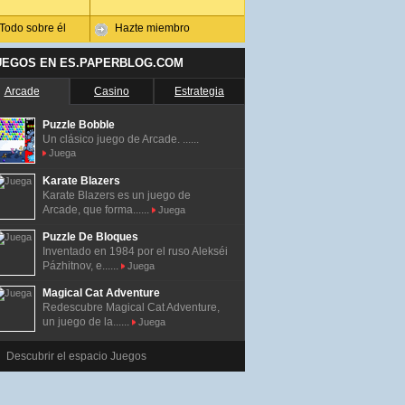
Todo sobre él
Hazte miembro
UEGOS EN ES.PAPERBLOG.COM
Arcade
Casino
Estrategia
Puzzle Bobble
Un clásico juego de Arcade. ......
Juega
Karate Blazers
Karate Blazers es un juego de
Arcade, que forma......
Juega
Puzzle De Bloques
Inventado en 1984 por el ruso Alekséi
Pázhitnov, e......
Juega
Magical Cat Adventure
Redescubre Magical Cat Adventure,
un juego de la......
Juega
Descubrir el espacio Juegos