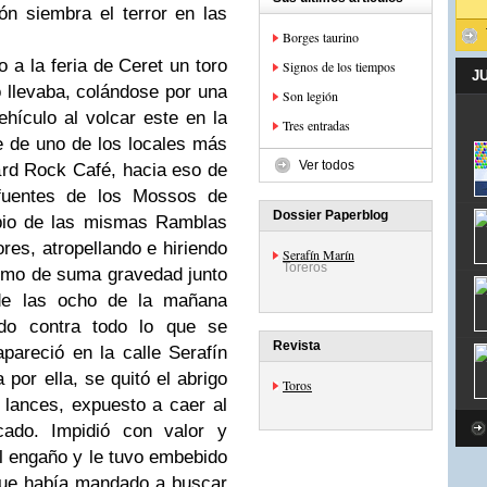
n siembra el terror en las
Borges taurino
 a la feria de Ceret un toro
Signos de los tiempos
J
 llevaba, colándose por una
Son legión
ehículo al volcar este en la
Tres entradas
e de uno de los locales más
Ver todos
Hard Rock Café, hacia eso de
fuentes de los Mossos de
Dossier Paperblog
ipio de las mismas Ramblas
res, atropellando e hiriendo
Serafín Marín
Toreros
imo de suma gravedad junto
sde las ocho de la mañana
ndo contra todo lo que se
Revista
pareció en la calle Serafín
por ella, se quitó el abrigo
Toros
 lances, expuesto a caer al
cado. Impidió con valor y
l engaño y le tuvo embebido
 que había mandado a buscar