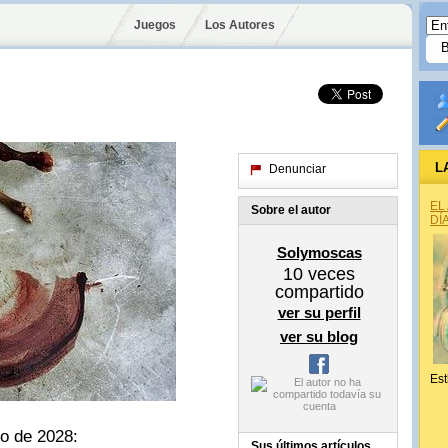
Juegos
Los Autores
L
Denunciar
EL
Sobre el autor
DÍ
Solymoscas
10
veces
compartido
ver su perfil
ver su blog
Est
io de 2028:
Sus últimos artículos