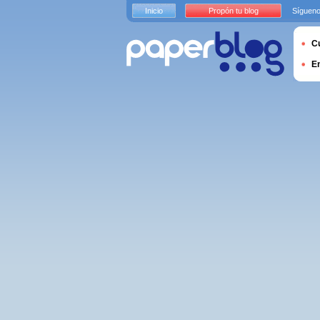
Inicio
Propón tu blog
Sígueno
Cu
E