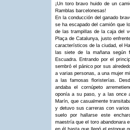
¡Un toro bravo huido de un camió
Ramblas barcelonesas!
En la conducción del ganado bravo
se ha escapado del camión que lo
de las trampillas de la caja del v
Plaça de Catalunya, justo enfrent
característicos de la ciudad, el 
las siete de la mañana según 
Escuadra. Entrando por el princ
sembró el pánico por sus alrededo
a varias personas, a una mujer m
a las famosas floristerías. De
andaba el cornúpeto arremetie
oponía a su paso, y a las once a
Marín, que casualmente transitaba 
y detuvo sus carreras con varios
suelo por hallarse este enchar
maestría que el toro abandonara e
en él hasta que llegó el estoque