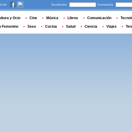
s en
Seudónimo
Contraseña
ltura y Ocio
Cine
Música
Libros
Comunicación
Tecnol
n Femenino
Sexo
Cocina
Salud
Ciencia
Viajes
Ten