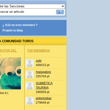
¿ Aún no eres miembro ?
Propón tu blog
A COMUNIDAD TOROS
 AUTOR DEL
TOP MIEMBROS
A
zubi
408415 pt
malagatoro
335704 pt
SUBBÉTICA
TAURINA
290959 pt
her A.l.
antoniodiaz
279649 pt