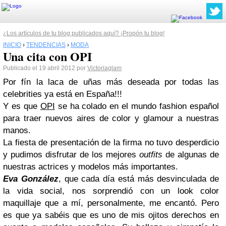
¿Los artículos de tu blog publicados aquí? ¡Propón tu blog!
INICIO
›
TENDENCIAS
›
MODA
Una cita con OPI
Publicado el 19 abril 2012 por
Victoriaglam
Por fín la laca de uñas más deseada por todas las
celebrities ya está en España!!!
Y es que
OPI
se ha colado en el mundo fashion español
para traer nuevos aires de color y glamour a nuestras
manos.
La fiesta de presentación de la firma no tuvo desperdicio
y pudimos disfrutar de los mejores
outfits
de algunas de
nuestras actrices y modelos más importantes.
Eva González
, que cada día está más desvinculada de
la vida social, nos sorprendió con un look color
maquillaje que a mí, personalmente, me encantó. Pero
es que ya sabéis que es uno de mis ojitos derechos en