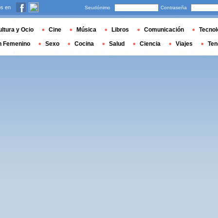
s en
Seudónimo
Contraseña
ltura y Ocio
Cine
Música
Libros
Comunicación
Tecnol
n Femenino
Sexo
Cocina
Salud
Ciencia
Viajes
Ten