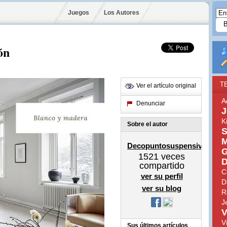
Juegos
Los Autores
ón
T
Ver el artículo original
A
Denunciar
J
K
Sobre el autor
S
M
Decopuntosuspensivo
G
1521
veces
D
compartido
C
ver su perfil
D
ver su blog
R
J
V
V
Sus últimos artículos