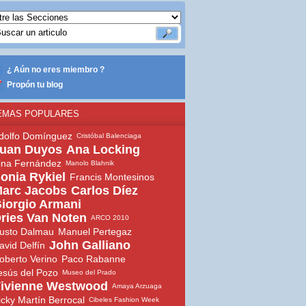
¿ Aún no eres miembro ?
Propón tu blog
EMAS POPULARES
dolfo Domínguez
Cristóbal Balenciaga
uan Duyos
Ana Locking
ina Fernández
Manolo Blahnik
onia Rykiel
Francis Montesinos
arc Jacobs
Carlos Díez
iorgio Armani
ries Van Noten
ARCO 2010
usto Dalmau
Manuel Pertegaz
John Galliano
avid Delfín
oberto Verino
Paco Rabanne
esús del Pozo
Museo del Prado
ivienne Westwood
Amaya Arzuaga
icky Martín Berrocal
Cibeles Fashion Week