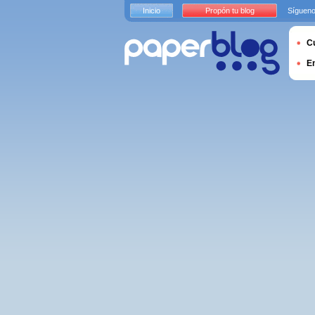
Inicio
Propón tu blog
Sígueno
Cu
E