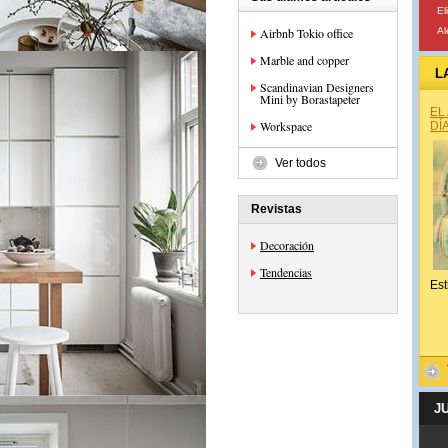
El
Airbnb Tokio office
A
Marble and copper
L
Scandinavian Designers
Mini by Borastapeter
EL
Workspace
DÍ
Ver todos
Revistas
Decoración
Tendencias
Est
J