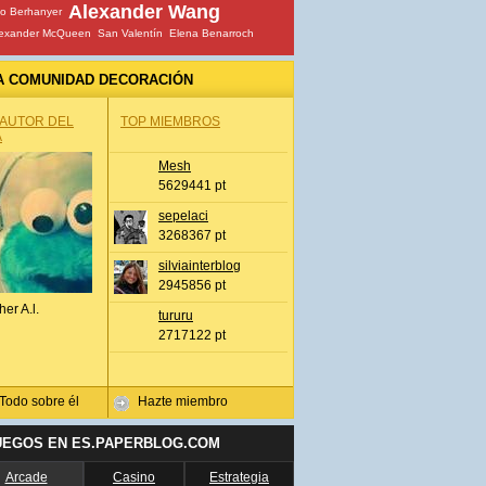
Alexander Wang
io Berhanyer
lexander McQueen
San Valentín
Elena Benarroch
A COMUNIDAD DECORACIÓN
 AUTOR DEL
TOP MIEMBROS
A
Mesh
5629441 pt
sepelaci
3268367 pt
silviainterblog
2945856 pt
her A.l.
tururu
2717122 pt
Todo sobre él
Hazte miembro
UEGOS EN ES.PAPERBLOG.COM
Arcade
Casino
Estrategia