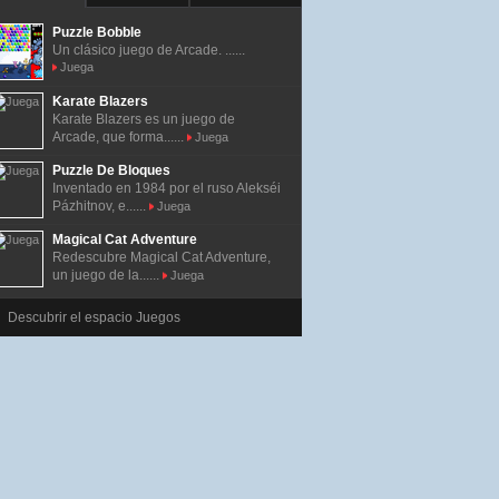
Puzzle Bobble
Un clásico juego de Arcade. ......
Juega
Karate Blazers
Karate Blazers es un juego de
Arcade, que forma......
Juega
Puzzle De Bloques
Inventado en 1984 por el ruso Alekséi
Pázhitnov, e......
Juega
Magical Cat Adventure
Redescubre Magical Cat Adventure,
un juego de la......
Juega
Descubrir el espacio Juegos