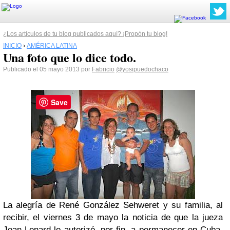
¿Los artículos de tu blog publicados aquí? ¡Propón tu blog!
INICIO
›
AMÉRICA LATINA
Una foto que lo dice todo.
Publicado el 05 mayo 2013 por
Fabricio
@yosipuedochaco
Save
La alegría de René González Sehweret y su familia, al
recibir, el viernes 3 de mayo la noticia de que la jueza
Joan Lenard lo autorizó, por fin, a permanecer en Cuba,