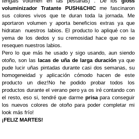
tengáis volumen en las pestañas) .
D
e los
gloss
voluminizador Tratante PUSH&CHIC
me fascinaron
sus colores vivos que te duran toda la jornada. Me
aportaron volumen y aporta beneficios extras ya que
hidratan nuestros labios. El producto lo apliqué con la
yema de los dedos y su cremosidad hace que no se
resequen nuestros labios.
P
ero lo que más he usado y sigo usando, aun siendo
otoño, son las
lacas de uña de larga duración
ya que
pude lucir uñas pintadas durante casi dos semanas, su
homogeneidad y aplicación cómodo hacen de este
producto un diez!
N
o he podido probar todos los
productos durante el verano pero ya os iré contando con
el resto, eso si, tendré que darme
prisa
para conseguir
los nuevos colores de otoño para poder completar mi
look más frío!
¡FELIZ MARTES!