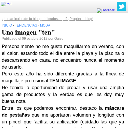
¿Los artículos de tu blog publicados aquí? ¡Propón tu blog!
INICIO
›
TENDENCIAS
›
MODA
Una imagen "ten"
Publicado el 09 octubre 2012 por
Guisu
P
ersonalmente no me gusta maquillarme en verano, con
el calor, estando todo el día entre la playa y la piscina o
descansando en casa, no encuentro nunca el momento
de usarlo.
P
ero este año ha sido diferente gracias a la línea de
maquillaje
profesional
TEN IMAGE
.
H
e tenido la oportunidad de probar y usar una amplia
gama de productos y la verdad es que les doy muy
buena nota.
E
ntre los que podemos encontrar, destaco la
máscara
de pestañas
que me aportaron volumen y longitud con
un pincel que facilita su aplicación (cuidado las que ya