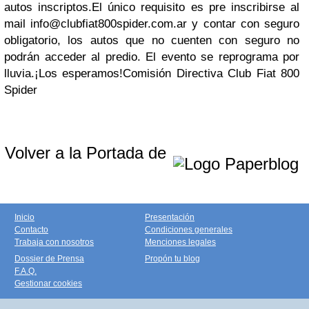
autos inscriptos.
El único requisito es pre inscribirse al
mail
info@clubfiat800spider.com.ar
y contar con seguro
obligatorio, los autos que no cuenten con seguro no
podrán acceder al predio. El evento se reprograma por
lluvia.
¡Los esperamos!
Comisión Directiva Club Fiat 800
Spider
Volver a la Portada de
Inicio
Presentación
Contacto
Condiciones generales
Trabaja con nosotros
Menciones legales
Dossier de Prensa
Propón tu blog
F.A.Q.
Gestionar cookies