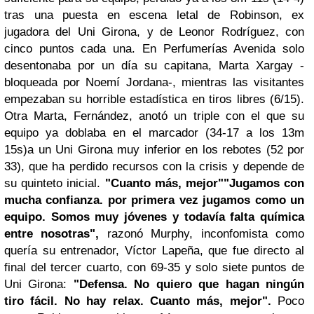
tras una puesta en escena letal de Robinson, ex
jugadora del Uni Girona, y de Leonor Rodríguez, con
cinco puntos cada una. En Perfumerías Avenida solo
desentonaba por un día su capitana, Marta Xargay -
bloqueada por Noemí Jordana-, mientras las visitantes
empezaban su horrible estadística en tiros libres (6/15).
Otra Marta, Fernández, anotó un triple con el que su
equipo ya doblaba en el marcador
(34-17 a los 13m
15s)
a un Uni Girona muy inferior en los rebotes (52 por
33), que ha perdido recursos con la crisis y depende de
su quinteto inicial.
"Cuanto más, mejor"
"Jugamos con
mucha confianza. por primera vez jugamos como un
equipo. Somos muy jóvenes y todavía falta química
entre nosotras",
razonó Murphy, inconfomista como
quería su entrenador, Víctor Lapeña, que fue directo al
final del tercer cuarto, con 69-35 y solo siete puntos de
Uni Girona:
"Defensa. No quiero que hagan ningún
tiro fácil. No hay relax. Cuanto más, mejor".
Poco