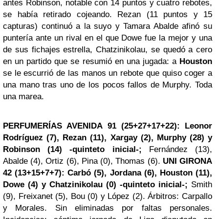
antes Robinson, notable con 14 puntos y cuatro rebotes,
se había retirado cojeando. Rezan (11 puntos y 15
capturas) continuó a la suyo y Tamara Abalde afinó su
puntería ante un rival en el que Dowe fue la mejor y una
de sus fichajes estrella, Chatzinikolau, se quedó a cero
en un partido que se resumió en una jugada: a
Houston
se le escurrió de las manos un rebote que quiso coger a
una mano tras uno de los pocos fallos de Murphy. Toda
una marea.
PERFUMERÍAS AVENIDA 91 (25+27+17+22):
Leonor
Rodríguez (7), Rezan (11), Xargay (2), Murphy (28) y
Robinson (14) -quinteto inicial-;
Fernández (13),
Abalde (4), Ortiz (6), Pina (0), Thomas (6).
UNI GIRONA
42 (13+15+7+7):
Carbó (5), Jordana (6), Houston (11),
Dowe (4) y Chatzinikolau (0) -quinteto inicial-;
Smith
(9), Freixanet (5), Bou (0) y López (2). Árbitros: Carpallo
y Morales. Sin eliminadas por faltas personales.