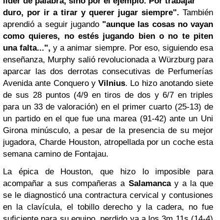
líder de palabra, sino por el ejemplo. Por trabajar
duro,
por ir a tirar y querer jugar
siempre".
También
aprendió a seguir jugando
"aunque las cosas no vayan
como quieres, no estés jugando bien o no te piten
una falta...",
y a animar siempre. Por eso, siguiendo esa
enseñanza, Murphy salió revolucionada a Würzburg para
aparcar las dos derrotas consecutivas de Perfumerías
Avenida ante Conquero y
Vilnius
. Lo hizo anotando siete
de sus 28 puntos (4/9 en tiros de dos y 6/7 en triples
para un 33 de valoración) en el primer cuarto (25-13) de
un partido en el que fue una marea (91-42) ante un Uni
Girona minúsculo, a pesar de la presencia de su mejor
jugadora, Charde Houston, atropellada por un coche esta
semana camino de Fontajau.
La épica de Houston, que hizo lo imposible para
acompañar a sus compañeras a
Salamanca
y a la que
se le diagnosticó una contractura cervical y contusiones
en la clavícula, el tobillo derecho y la cadera, no fue
suficiente para su equipo, perdido ya a los 3m 11s (14-4)