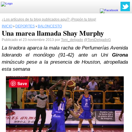
¿Los artículos de tu blog publicados aquí? ¡Propón tu blog!
INICIO
›
DEPORTES
›
BALONCESTO
Una marea llamada Shay Murphy
Publicado el 23 noviembre 2013 por
Toni_delgado
@ToniDelgadoG
La tiradora aparca la mala racha de Perfumerías Avenida
liderando el monólogo (91-42) ante un Uni
Girona
minúsculo pese a la presencia de Houston, atropellada
esta semana
Save