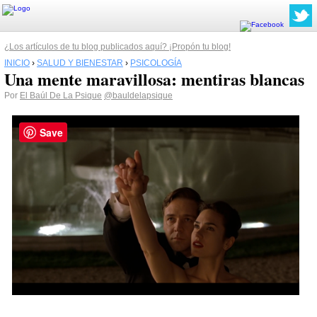
¿Los artículos de tu blog publicados aquí? ¡Propón tu blog!
INICIO
›
SALUD Y BIENESTAR
›
PSICOLOGÍA
Una mente maravillosa: mentiras blancas
Por
El Baúl De La Psique
@bauldelapsique
Save