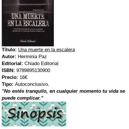
Título:
Una muerte en la escalera
Autor:
Herminia Paz
Editorial:
Chiado Editorial
ISBN:
9789895130900
Precio:
16€
Tipo:
Autoconclusivo.
"No estés tranquilo, en cualquier momento tu vida se
puede complicar."