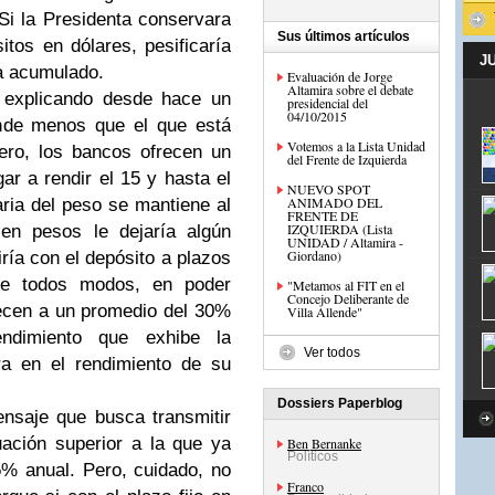
Si la Presidenta conservara
Sus últimos artículos
tos en dólares, pesificaría
J
ha acumulado.
Evaluación de Jorge
Altamira sobre el debate
 explicando desde hace un
presidencial del
04/10/2015
inde menos que el que está
Votemos a la Lista Unidad
ero, los bancos ofrecen un
del Frente de Izquierda
ar a rendir el 15 y hasta el
NUEVO SPOT
ANIMADO DEL
ria del peso se mantiene al
FRENTE DE
IZQUIERDA (Lista
 en pesos le dejaría algún
UNIDAD / Altamira -
Giordano)
iría con el depósito a plazos
de todos modos, en poder
"Metamos al FIT en el
Concejo Deliberante de
recen a un promedio del 30%
Villa Allende"
endimiento que exhibe la
Ver todos
ra en el rendimiento de su
Dossiers Paperblog
nsaje que busca transmitir
ación superior a la que ya
Ben Bernanke
Políticos
% anual. Pero, cuidado, no
Franco