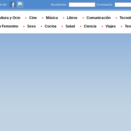
s en
Seudónimo
Contraseña
ltura y Ocio
Cine
Música
Libros
Comunicación
Tecnol
n Femenino
Sexo
Cocina
Salud
Ciencia
Viajes
Ten