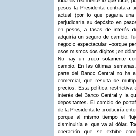
todo es realmente lo que luce, po
pesos la Presidenta contratara u
actual (por lo que pagaría una
perjudicaría su depósito en peso
en pesos, a tasas de interés d
adquiría un seguro de cambio, f
negocio espectacular –porque per
esos mismos dos dígitos ¡en dólar
No hay un truco solamente con
cambio. En las últimas semanas
parte del Banco Central no ha 
comercial, que resulta de multip
precios. Esta política restrictiv
interés del Banco Central y la q
depositantes. El cambio de portaf
de la Presidenta le produciría ent
porque al mismo tiempo el flu
disminuiría el que va al dólar. 
operación que se exhibe como