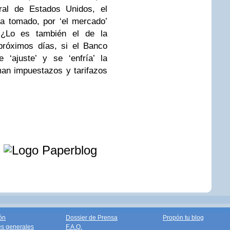
al de Estados Unidos, el
a tomado, por ‘el mercado’
 ¿Lo es también el de la
próximos días, si el Banco
 ‘ajuste’ y se ‘enfría’ la
an impuestazos y tarifazos
e
ón
Dossier de Prensa
Propón tu blog
s generales
F.A.Q.