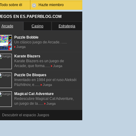
Todo sobre él
Hazte miembro
UEGOS EN ES.PAPERBLOG.COM
Arcade
Casino
Estrategia
Puzzle Bobble
Un clásico juego de Arcade. ......
Juega
Karate Blazers
Karate Blazers es un juego de
Arcade, que forma......
Juega
Puzzle De Bloques
Inventado en 1984 por el ruso Alekséi
Pázhitnov, e......
Juega
Magical Cat Adventure
Redescubre Magical Cat Adventure,
un juego de la......
Juega
Descubrir el espacio Juegos