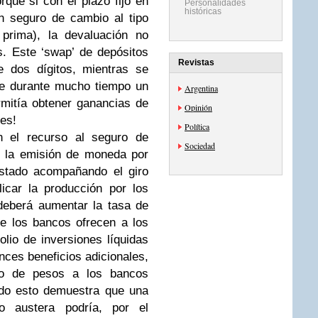
rque si con el plazo fijo en
Personalidades
históricas
n seguro de cambio al tipo
 prima), la devaluación no
s. Este ‘swap’ de depósitos
Revistas
e dos dígitos, mientras se
ue durante mucho tiempo un
Argentina
mitía obtener ganancias de
Opinión
es!
Política
 el recurso al seguro de
Sociedad
, la emisión de moneda por
estado acompañando el giro
licar la producción por los
a deberá aumentar la tasa de
ue los bancos ofrecen a los
olio de inversiones líquidas
onces beneficios adicionales,
jo de pesos a los bancos
Todo esto demuestra que una
 austera podría, por el