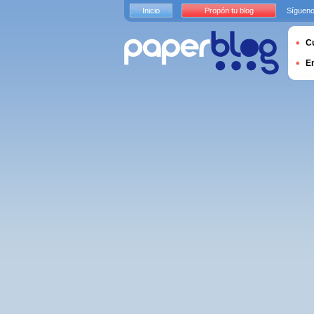
Inicio
Propón tu blog
Sígueno
Cu
E