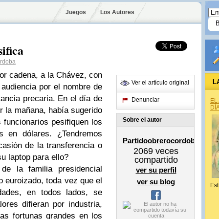
Juegos
Los Autores
ifica
ordoba
or cadena, a la Chávez, con
L
Ver el artículo original
a audiencia por el nombre de
ancia precaria. En el día de
Denunciar
EL
DÍ
r la mañana, había sugerido
Sobre el autor
 funcionarios pesifiquen los
os en dólares. ¿Tendremos
Partidoobrerocordoba
asión de la transferencia o
2069
veces
u laptop para ello?
compartido
de la familia presidencial
ver su perfil
o euroizado, toda vez que el
ver su blog
Est
edades, en todos lados, se
ores difieran por industria,
las fortunas grandes en los