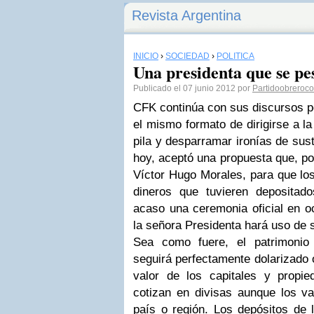
Revista Argentina
INICIO
›
SOCIEDAD
›
POLÍTICA
Una presidenta que se pes
Publicado el 07 junio 2012 por
Partidoobreroc
CFK continúa con sus discursos p
el mismo formato de dirigirse a l
pila y desparramar ironías de sust
hoy, aceptó una propuesta que, po
Víctor Hugo Morales, para que los
dineros que tuvieren depositad
acaso una ceremonia oficial en oc
la señora Presidenta hará uso de s
Sea como fuere, el patrimonio 
seguirá perfectamente dolarizado 
valor de los capitales y propi
cotizan en divisas aunque los val
país o región. Los depósitos de 