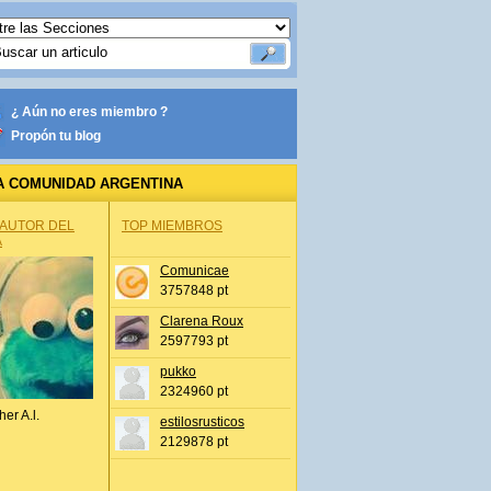
¿ Aún no eres miembro ?
Propón tu blog
A COMUNIDAD ARGENTINA
 AUTOR DEL
TOP MIEMBROS
A
Comunicae
3757848 pt
Clarena Roux
2597793 pt
pukko
2324960 pt
her A.l.
estilosrusticos
2129878 pt