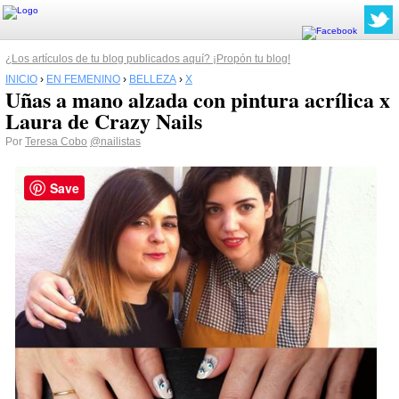
¿Los artículos de tu blog publicados aquí? ¡Propón tu blog!
INICIO
›
EN FEMENINO
›
BELLEZA
›
X
Uñas a mano alzada con pintura acrílica x
Laura de Crazy Nails
Por
Teresa Cobo
@nailistas
Save