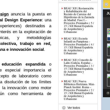
BEAU XII | Restauración
y Rehabilitación del
J
sign
anuncia la puesta en
Recinto de Carreras del
Hipódromo de la Zarzuela
al Design Experience
: una
de Madrid. Fase I –
Proyectos Premiados ( 5 /
xperiences) destinados a
15 ) XII Bienal Española
de Arquitectura y
nterés en la exploración de
Urbanismo
micas, y metodologías
BEAU XII | Escuela
Infantil en Pamplona –
colectiva, trabajo en red,
Proyectos Premiados ( 4 /
15 ) XII Bienal Española
ana e innovación social
.
de Arquitectura y
Urbanismo
BEAU XII | Concello de
Lalín (Galicia, España) –
e
educación expandida
o
Proyectos Premiados ( 3 /
15 ) XII Bienal Española
e especial importancia el
de Arquitectura y
Urbanismo
cepto de laboratorio como
BEAU XII | Nueva
a disolución de los límites
Biblioteca Hertziana. Max-
Planck Institut. Roma –
r, la innovación como motor
Proyectos Premiados ( 2 /
15 ) XII Bienal Española
mún como herramienta de
de Arquitectura y
Urbanismo
Ver todos