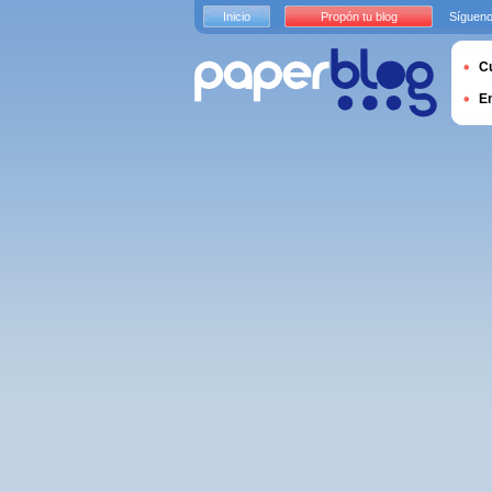
Inicio
Propón tu blog
Sígueno
Cu
E