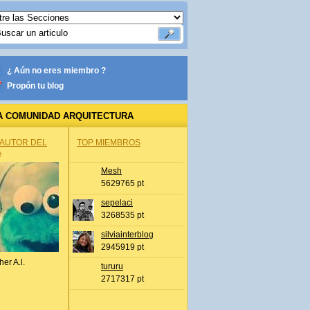
¿ Aún no eres miembro ?
Propón tu blog
A COMUNIDAD ARQUITECTURA
 AUTOR DEL
TOP MIEMBROS
A
Mesh
5629765 pt
sepelaci
3268535 pt
silviainterblog
2945919 pt
her A.l.
tururu
2717317 pt