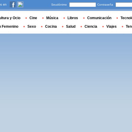
s en
Seudónimo
Contraseña
ltura y Ocio
Cine
Música
Libros
Comunicación
Tecnol
n Femenino
Sexo
Cocina
Salud
Ciencia
Viajes
Ten