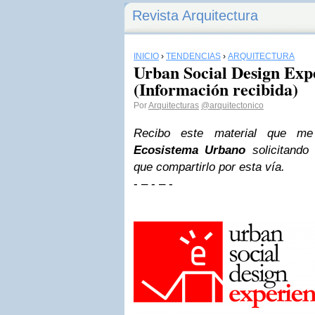
Revista Arquitectura
INICIO
›
TENDENCIAS
›
ARQUITECTURA
Urban Social Design Exp
(Información recibida)
Por
Arquitecturas
@arquitectonico
Recibo este material que m
Ecosistema Urbano
solicitando
que compartirlo por esta vía.
- – - – -