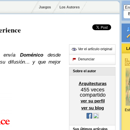
Juegos
Los Autores
erience
L
Ver el artículo original
e envía
Doménico
desde
Denunciar
EL
 su difusión… y que mejor
DÍ
Sobre el autor
Arquitecturas
455
veces
compartido
ver su perfil
ver su blog
Est
Sus últimos artículos