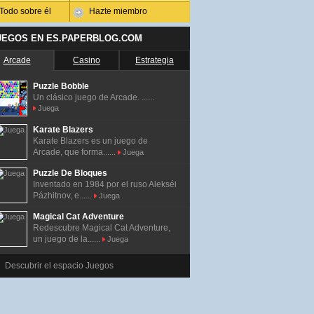
Todo sobre él
Hazte miembro
UEGOS EN ES.PAPERBLOG.COM
Arcade
Casino
Estrategia
Puzzle Bobble
Un clásico juego de Arcade. ......
Juega
Karate Blazers
Karate Blazers es un juego de
Arcade, que forma......
Juega
Puzzle De Bloques
Inventado en 1984 por el ruso Alekséi
Pázhitnov, e......
Juega
Magical Cat Adventure
Redescubre Magical Cat Adventure,
un juego de la......
Juega
Descubrir el espacio Juegos