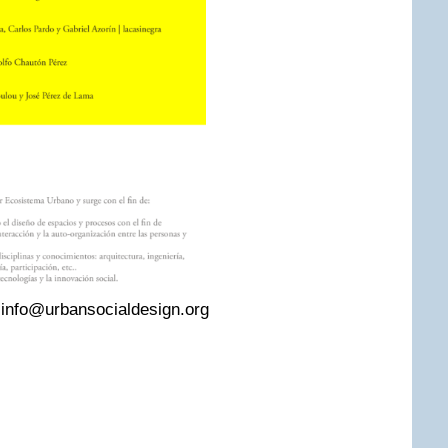
:
info@urbansocialdesign.org