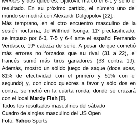
winners
y dos quiebres, Djokovic marcó el 6-1 y selló el
resultado. En su próximo partido, el número uno del
mundo se medirá con Alexandr Dolgopolov [22].
Más temprano, en el otro encuentro masculino de la
sesión nocturna, Jo Wilfried Tsonga, 11º preclasificado,
se impuso por 6-3, 7-5 y 6-4 ante el español Fernando
Verdasco, 19º cabeza de serie. A pesar de que cometió
más errores no forzados que su rival (31 a 22), el
francés sumó más tiros ganadores (33 contra 19).
Además, mostró un sólido juego de saque (doce
aces
,
81% de efectividad con el primero y 51% con el
segundo) y, con cinco quiebres a favor y sólo dos en
contra, se metió en la cuarta ronda, donde se cruzará
con el local
Mardy Fish
[8].
Todos los resultados masculinos del sábado
Cuadro de singles masculino del US Open
Foto:
Yahoo
Sports