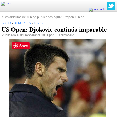
¿Los artículos de tu blog publicados aquí? ¡Propón tu blog!
INICIO
›
DEPORTES
›
TENIS
US Open: Djokovic continúa imparable
Publicado el 04 septiembre 2011 por
Cuarentacero
Save