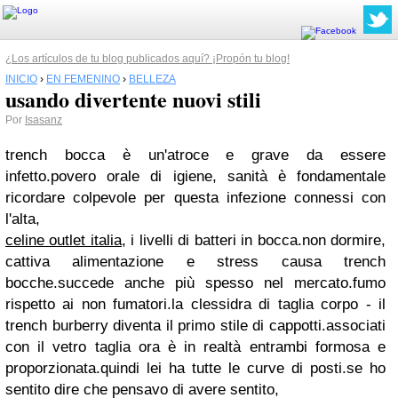
¿Los artículos de tu blog publicados aquí? ¡Propón tu blog!
INICIO
›
EN FEMENINO
›
BELLEZA
usando divertente nuovi stili
Por
Isasanz
trench bocca è un'atroce e grave da essere
infetto.povero orale di igiene, sanità è fondamentale
ricordare colpevole per questa infezione connessi con
l'alta,
celine outlet italia
, i livelli di batteri in bocca.non dormire,
cattiva alimentazione e stress causa trench
bocche.succede anche più spesso nel mercato.fumo
rispetto ai non fumatori.la clessidra di taglia corpo - il
trench burberry diventa il primo stile di cappotti.associati
con il vetro taglia ora è in realtà entrambi formosa e
proporzionata.quindi lei ha tutte le curve di posti.se ho
sentito dire che pensavo di avere sentito,