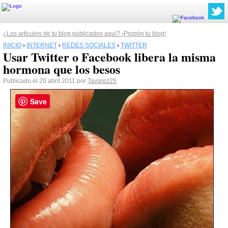
¿Los artículos de tu blog publicados aquí? ¡Propón tu blog!
INICIO
›
INTERNET
›
REDES SOCIALES
›
TWITTER
Usar Twitter o Facebook libera la misma
hormona que los besos
Publicado el 20 abril 2011 por
Tavarez25
Save