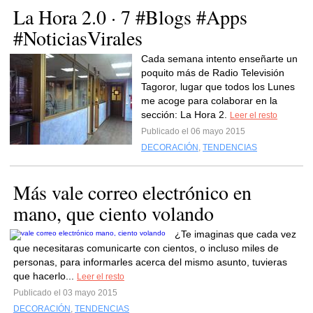
La Hora 2.0 · 7 #Blogs #Apps
#NoticiasVirales
Cada semana intento enseñarte un
poquito más de Radio Televisión
Tagoror, lugar que todos los Lunes
me acoge para colaborar en la
sección: La Hora 2.
Leer el resto
Publicado el 06 mayo 2015
DECORACIÓN
,
TENDENCIAS
Más vale correo electrónico en
mano, que ciento volando
¿Te imaginas que cada vez
que necesitaras comunicarte con cientos, o incluso miles de
personas, para informarles acerca del mismo asunto, tuvieras
que hacerlo...
Leer el resto
Publicado el 03 mayo 2015
DECORACIÓN
,
TENDENCIAS